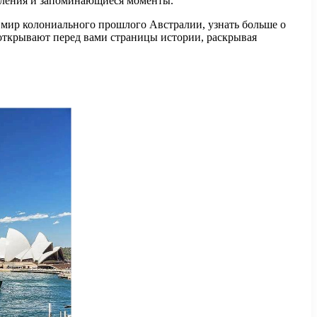
атления и запоминающиеся моменты.
 мир колониального прошлого Австралии, узнать больше о
 открывают перед вами страницы истории, раскрывая