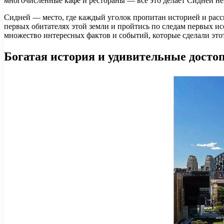
многочисленные кафе и рестораны — все это делает Сидней н
Сидней — место, где каждый уголок пропитан историей и расс
первых обитателях этой земли и пройтись по следам первых и
множество интересных фактов и событий, которые сделали этот 
Богатая история и удивительные досто