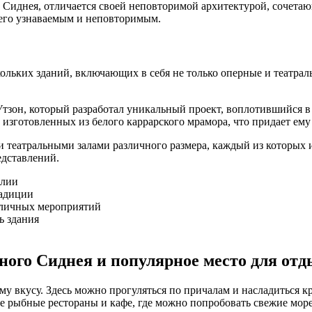
е Сиднея, отличается своей неповторимой архитектурой, сочета
 его узнаваемым и неповторимым.
кольких зданий, включающих в себя не только оперные и театра
тзон, который разработал уникальный проект, воплотившийся в
 изготовленных из белого каррарского мрамора, что придает ему
и театральными залами различного размера, каждый из которых 
едставлений.
алии
радиции
зличных мероприятий
ь здания
ого Сиднея и популярное место для отд
му вкусу. Здесь можно прогуляться по причалам и насладиться к
е рыбные рестораны и кафе, где можно попробовать свежие море