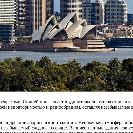
екрасами, Сидней приглашает в удивительное путешествие в се
воей неповторимостью и разнообразием, оставляя незабываемые в
ис и древние аборигенские традиции. Необычная атмосфера и б
т незабываемый след в его сердце. Величественные здания, сов