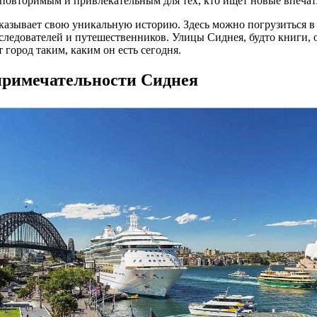
еповторимым и привлекательным для тех, кто ищет новые впеч
казывает свою уникальную историю. Здесь можно погрузиться в
сследователей и путешественников. Улицы Сиднея, будто книги,
город таким, каким он есть сегодня.
примечательности Сиднея