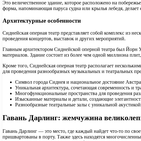
Это величественное здание, которое расположено на побережь
форма, напоминающая паруса судна или крылья лебедя, делает
Архитектурные особенности
Сиднейская оперная театр представляет собой комплекс из нес
проведения концертов, выставок и других мероприятий.
Главным архитектором Сиднейской оперной театра был Йорн У
материалов. Здание состоит из более чем одной миллиона плит,
Кроме того, Сиднейская оперная театр располагает нескольким
для проведения разнообразных музыкальных и театральных пр
Символ города Сиднея и национальное достояние Австр
Уникальная архитектура, сочетающая современность и т
Многофункциональные пространства для проведения ра
Изысканные материалы и детали, создающие элегантност
Разнообразные театральные залы с уникальной акустикой
Гавань Дарлинг: жемчужина великолепн
Гавань Дарлинг — это место, где каждый найдет что-то по свое
пришвартованы в порту. Также здесь находятся многочисленны