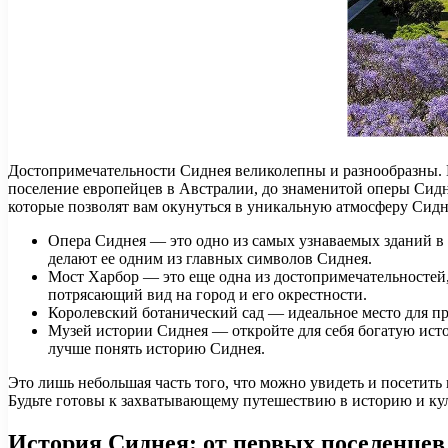
Достопримечательности Сиднея великолепны и разнообразны. Ве
поселение европейцев в Австралии, до знаменитой оперы Сидне
которые позволят вам окунуться в уникальную атмосферу Сидн
Опера Сиднея — это одно из самых узнаваемых зданий в м
делают ее одним из главных символов Сиднея.
Мост Харбор — это еще одна из достопримечательностей,
потрясающий вид на город и его окрестности.
Королевский ботанический сад — идеальное место для пр
Музей истории Сиднея — откройте для себя богатую исто
лучше понять историю Сиднея.
Это лишь небольшая часть того, что можно увидеть и посетить
Будьте готовы к захватывающему путешествию в историю и ку
История Сиднея: от первых поселенцев