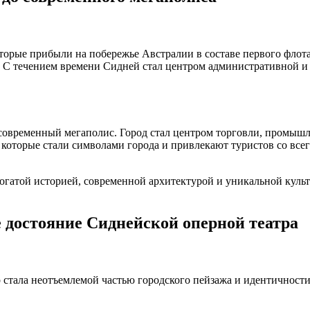
торые прибыли на побережье Австралии в составе первого флота
. С течением времени Сидней стал центром административной и
в современный мегаполис. Город стал центром торговли, промыш
, которые стали символами города и привлекают туристов со вс
богатой историей, современной архитектурой и уникальной культ
 достояние Сиднейской оперной театра
ор стала неотъемлемой частью городского пейзажа и идентичнос