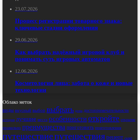
23.07.2026
Процесс регистрации товарного знака:
ключевые стадии оформления
29.06.2026
Как выбрать надёжный игровой клуб и
понимать суть игровых автоматов
12.06.2026
Косметология лица: забота о коже и новые
технологии
Облако меток
выбрать
виды
выбор
достопримечательности
вкусный
дома
откройте
особенности
лучшие
места
открытие
история
преимущества
приготовить
правильно
приготовления
путешествие
путешествия
рецепт
салат