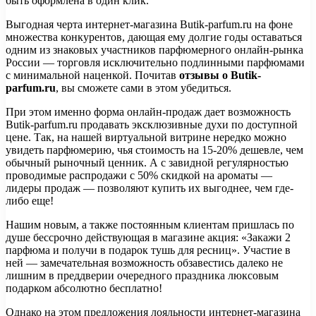
быть оформлена в один клик.
Выгодная черта интернет-магазина Butik-parfum.ru на фоне
множества конкурентов, дающая ему долгие годы оставаться
одним из знаковых участников парфюмерного онлайн-рынка
России — торговля исключительно подлинными парфюмами
с минимальной наценкой. Почитав
отзывы о Butik-
parfum.ru
, вы сможете сами в этом убедиться.
При этом именно форма онлайн-продаж дает возможность
Butik-parfum.ru продавать эксклюзивные духи по доступной
цене. Так, на нашей виртуальной витрине нередко можно
увидеть парфюмерию, чья стоимость на 15-20% дешевле, чем
обычный рыночный ценник. А с завидной регулярностью
проводимые распродажи с 50% скидкой на ароматы —
лидеры продаж — позволяют купить их выгоднее, чем где-
либо еще!
Нашим новым, а также постоянным клиентам пришлась по
душе бессрочно действующая в магазине акция: «Закажи 2
парфюма и получи в подарок тушь для ресниц». Участие в
ней — замечательная возможность обзавестись далеко не
лишним в преддверии очередного праздника люксовым
подарком абсолютно бесплатно!
Однако на этом предложения лояльности интернет-магазина