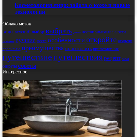
Косметология лица: забота о коже и новые
технологии
Облако меток
выбрать
виды
выбор
достопримечательности
вкусный
дома
откройте
особенности
лучшие
места
открытие
история
преимущества
приготовить
правильно
приготовления
путешествие
путешествия
рецепт
салат
советы
секреты
Интересное