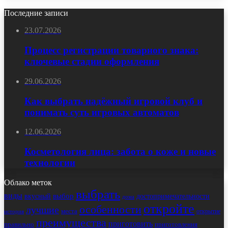
Последние записи
23.07.2026
Процесс регистрации товарного знака:
ключевые стадии оформления
29.06.2026
Как выбрать надёжный игровой клуб и
понимать суть игровых автоматов
12.06.2026
Косметология лица: забота о коже и новые
технологии
Облако меток
выбрать
виды
выбор
достопримечательности
вкусный
дома
откройте
особенности
лучшие
места
открытие
история
преимущества
приготовить
правильно
приготовления