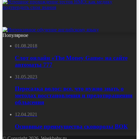
Популярное
01.08.2018
Слот онлайн «The Money Game» на сайте
автоматы 777
31.05.2023
Пересадка волос: все, что нужно знать о
методах восстановления и предотвращении
облысения
12.04.2021
Основные преимущества сковороды ВОК
© Copyright 2026, Weekbaby.ru