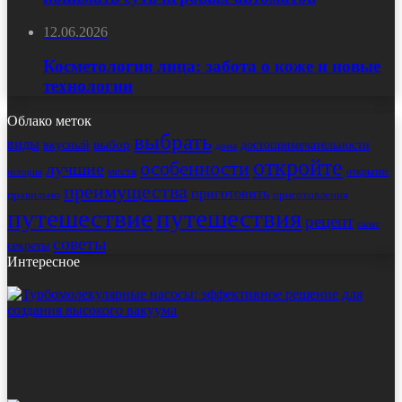
12.06.2026
Косметология лица: забота о коже и новые
технологии
Облако меток
выбрать
виды
выбор
достопримечательности
вкусный
дома
откройте
особенности
лучшие
места
открытие
история
преимущества
приготовить
правильно
приготовления
путешествие
путешествия
рецепт
салат
советы
секреты
Интересное