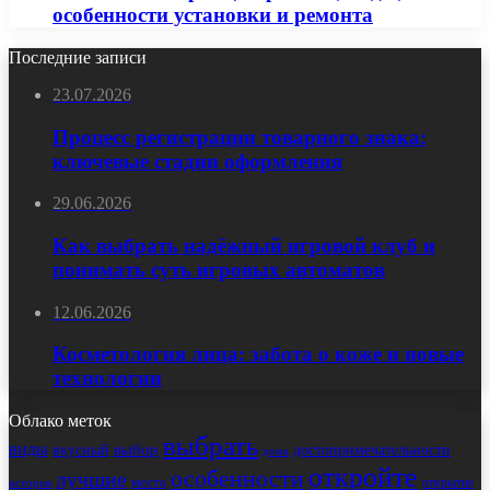
особенности установки и ремонта
Последние записи
23.07.2026
Процесс регистрации товарного знака:
ключевые стадии оформления
29.06.2026
Как выбрать надёжный игровой клуб и
понимать суть игровых автоматов
12.06.2026
Косметология лица: забота о коже и новые
технологии
Облако меток
выбрать
виды
выбор
достопримечательности
вкусный
дома
откройте
особенности
лучшие
места
открытие
история