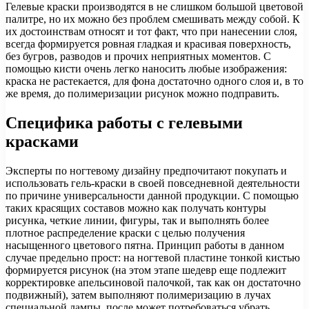
Гелевые краски производятся в не слишком большой цветовой
палитре, но их можно без проблем смешивать между собой. К
их достоинствам относят и тот факт, что при нанесении слоя,
всегда формируется ровная гладкая и красивая поверхность,
без бугров, разводов и прочих неприятных моментов. С
помощью кисти очень легко наносить любые изображения:
краска не растекается, для фона достаточно одного слоя и, в то
же время, до полимеризации рисунок можно подправить.
Специфика работы с гелевыми
красками
Эксперты по ногтевому дизайну предпочитают покупать и
использовать гель-краски в своей повседневной деятельности
по причине универсальности данной продукции. С помощью
таких красящих составов можно как получать контуры
рисунка, четкие линии, фигуры, так и выполнять более
плотное распределение краски с целью получения
насыщенного цветового пятна. Принцип работы в данном
случае предельно прост: на ногтевой пластине тонкой кистью
формируется рисунок (на этом этапе шедевр еще подлежит
корректировке апельсиновой палочкой, так как он достаточно
подвижный), затем выполняют полимеризацию в лучах
специальной лампы, после может потребоваться убрать