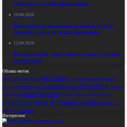
ключевые стадии оформления
29.06.2026
Как выбрать надёжный игровой клуб и
понимать суть игровых автоматов
12.06.2026
Косметология лица: забота о коже и новые
технологии
Облако меток
выбрать
виды
выбор
достопримечательности
вкусный
дома
откройте
особенности
лучшие
места
открытие
история
преимущества
приготовить
правильно
приготовления
путешествие
путешествия
рецепт
салат
советы
секреты
Интересное