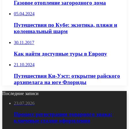
Газовое отопление загородного дома
05.04.2024
Путешествия по Кубе: экзотика, пляжи и
колониальный шарм
30.11.2017
Как найти доступные туры в Европу
21.10.2024
Путешествия Ки-Уэст: открытие райского
архипелага на юге Флориды
Последние записи
23.07.2026
Процесс регистрации товарного знака:
ключевые стадии оформления