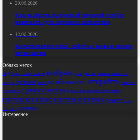
29.06.2026
Как выбрать надёжный игровой клуб и
понимать суть игровых автоматов
12.06.2026
Косметология лица: забота о коже и новые
технологии
Облако меток
выбрать
виды
выбор
достопримечательности
вкусный
дома
откройте
особенности
лучшие
места
открытие
история
преимущества
приготовить
правильно
приготовления
путешествие
путешествия
рецепт
салат
советы
секреты
Интересное