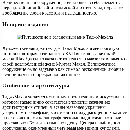
Величественный сооружение, сочетающее в себе элементы
персидской, индийской и исламской архитектуры, поражает
воображение своей красотой и изысканностью.
История создания
Художественная архитектура Тадж-Махала имеет богатую
историю, которая начинается в XVII веке, когда великий
могол Шах Джахан заказал строительство мавзолея в память о
своей возлюбленной жене Мумтаз Махал. Великолепное
сооружение было задумано как символ бесконечной любви и
вечной памяти о прекрасной женщине.
Особенности архитектуры
Тадж-Махал является истинным произведением искусства, в
котором гармонично сочетаются элементы различных
архитектурных стилей. Фасады мавзолея украшены
узорчатыми рельефами, мозаикой из полудрагоценных камней
и великолепными каллиграфическими надписями, которые
прославляют Бога и возвышают душу. Центральный купол
сооружения, окаймленный четырьмя меньшими куполами,