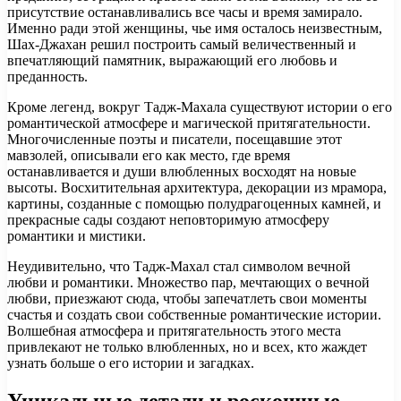
присутствие останавливались все часы и время замирало.
Именно ради этой женщины, чье имя осталось неизвестным,
Шах-Джахан решил построить самый величественный и
впечатляющий памятник, выражающий его любовь и
преданность.
Кроме легенд, вокруг Тадж-Махала существуют истории о его
романтической атмосфере и магической притягательности.
Многочисленные поэты и писатели, посещавшие этот
мавзолей, описывали его как место, где время
останавливается и души влюбленных восходят на новые
высоты. Восхитительная архитектура, декорации из мрамора,
картины, созданные с помощью полудрагоценных камней, и
прекрасные сады создают неповторимую атмосферу
романтики и мистики.
Неудивительно, что Тадж-Махал стал символом вечной
любви и романтики. Множество пар, мечтающих о вечной
любви, приезжают сюда, чтобы запечатлеть свои моменты
счастья и создать свои собственные романтические истории.
Волшебная атмосфера и притягательность этого места
привлекают не только влюбленных, но и всех, кто жаждет
узнать больше о его истории и загадках.
Уникальные детали и роскошные