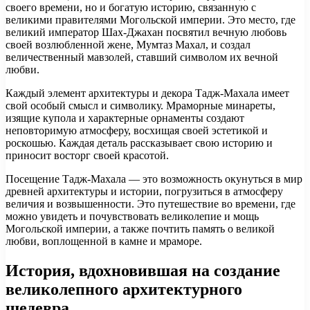
своего времени, но и богатую историю, связанную с
великими правителями Могольской империи. Это место, где
великий император Шах-Джахан посвятил вечную любовь
своей возлюбленной жене, Мумтаз Махал, и создал
величественный мавзолей, ставший символом их вечной
любви.
Каждый элемент архитектуры и декора Тадж-Махала имеет
свой особый смысл и символику. Мраморные минареты,
изящие купола и характерные орнаменты создают
неповторимую атмосферу, восхищая своей эстетикой и
роскошью. Каждая деталь рассказывает свою историю и
приносит восторг своей красотой.
Посещение Тадж-Махала — это возможность окунуться в мир
древней архитектуры и истории, погрузиться в атмосферу
величия и возвышенности. Это путешествие во времени, где
можно увидеть и почувствовать великолепие и мощь
Могольской империи, а также почтить память о великой
любви, воплощенной в камне и мраморе.
История, вдохновившая на создание
великолепного архитектурного
шедевра