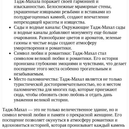
Тадж-Махала поражает своей гармонией и
изысканностью. Белоснежные мраморные стены,
украшенные изящными резьбами и вставками из
полудрагоценных камней, создают впечатление
непреходящей красоты и изящества.
Сады и водные каналы: Окружающие Тадж-Махал сады
и водные каналы добавляют монументу еще больше
очарования. Разнообразие цветов и ароматов, зеленые
газоны и чистые воды создают атмосферу
умиротворения и романтики.
Символ любви и романтики: Тадж-Махал стал
символом великой любви и романтики. Его история
пронизана глубокими эмоциями и чувствами, что делает
посещение этого места особенно трогательным и
незабываемым.
Место паломничества: Тадж-Махал является не только
туристической достопримечательностью, но и местом
паломничества для многих пар, которые приезжают
сюда, чтобы обновить свою любовь и отдать дань
уважения великой истории.
Тадж-Махал — это не только величественное здание, но и
символ вечной любви и памяти о прекрасной женщине. Его
посещение позволяет окунуться в атмосферу романтики и
вдохновиться историей, которая пронизывает каждый камень