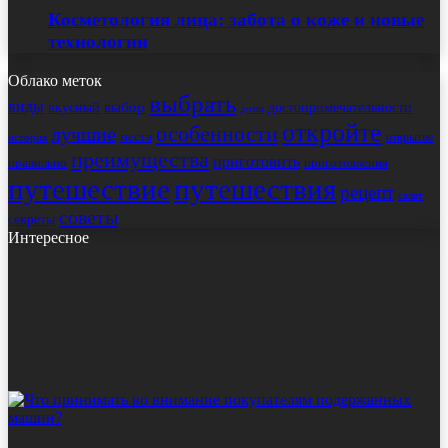
Косметология лица: забота о коже и новые
технологии
Облако меток
выбрать
виды
выбор
достопримечательности
вкусный
дома
откройте
особенности
лучшие
места
открытие
история
преимущества
приготовить
правильно
приготовления
путешествие
путешествия
рецепт
салат
советы
секреты
Интересное