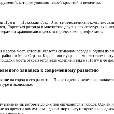
оружений, которые удивляют своей красотой и величием.
ей Праги — Пражский Град. Этот величественный комплекс замк
рец, Лоретская ротонда и множество других архитектурных и и
рьерами и хранящимися здесь историческими артефактами.
я Карлов мост, который является символом города и одним из 
д с районом Мала Страна. Карлов мост украшен множеством стат
лощадки моста открывается великолепный вид на Прагу и ее до
елезного занавеса к современному развитию
ние на город и его развитие. После падения железного занавес
ктуре и экономике.
ду изменений, которые до сих пор ощущаются в городе. Одним и
ные во времена коммунизма, до сих пор присутствуют в городск
ых элементов.