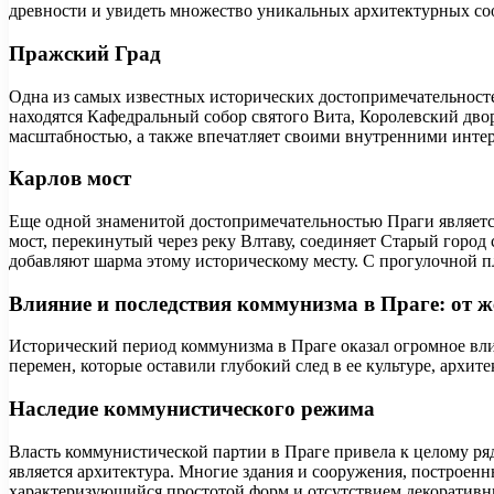
древности и увидеть множество уникальных архитектурных со
Пражский Град
Одна из самых известных исторических достопримечательност
находятся Кафедральный собор святого Вита, Королевский дво
масштабностью, а также впечатляет своими внутренними инте
Карлов мост
Еще одной знаменитой достопримечательностью Праги являетс
мост, перекинутый через реку Влтаву, соединяет Старый горо
добавляют шарма этому историческому месту. С прогулочной п
Влияние и последствия коммунизма в Праге: от ж
Исторический период коммунизма в Праге оказал огромное влия
перемен, которые оставили глубокий след в ее культуре, архите
Наследие коммунистического режима
Власть коммунистической партии в Праге привела к целому ря
является архитектура. Многие здания и сооружения, построен
характеризующийся простотой форм и отсутствием декоративн