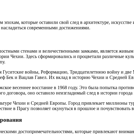
эпохам, которые оставили свой след в архитектуре, искусстве и
и насладиться современными достижениями.
постными стенами и величественными замками, является живым 
ории Чехии. Здесь сформировались и процветали различные культ
пу.
ая Гуситские войны, Реформацию, Тридцатилетнюю войну и две
зеф Бек и Вацлав Гавел. Их вклад в историю Чехии и Средней Е
кое весеннее восстание в 1968 году. Это была попытка против
го договора, оно оставило неизгладимый след в истории города
льтуре Чехии и Средней Европы. Город привлекает миллионы ту
твие в Прагу позволяет окунуться в прошлое и почувствовать ве
арования
ческими достопримечательностями, которые привлекают внимани