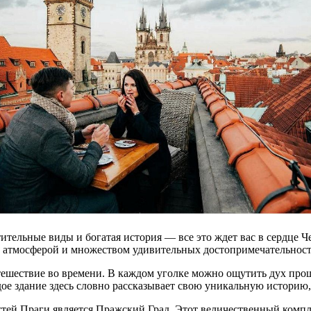
тельные виды и богатая история — все это ждет вас в сердце Че
й атмосферой и множеством удивительных достопримечательност
ешествие во времени. В каждом уголке можно ощутить дух прош
ое здание здесь словно рассказывает свою уникальную историю,
ей Праги является Пражский Град. Этот величественный компле