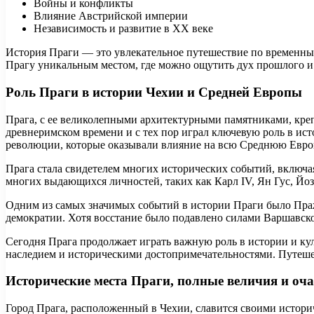
Войны и конфликты
Влияние Австрийской империи
Независимость и развитие в XX веке
История Праги — это увлекательное путешествие по временным 
Прагу уникальным местом, где можно ощутить дух прошлого 
Роль Праги в истории Чехии и Средней Европы
Прага, с ее великолепными архитектурными памятниками, кре
древнеримском времени и с тех пор играл ключевую роль в ист
революции, которые оказывали влияние на всю Среднюю Евро
Прага стала свидетелем многих исторических событий, включ
многих выдающихся личностей, таких как Карл IV, Ян Гус, Йо
Одним из самых значимых событий в истории Праги было Пражс
демократии. Хотя восстание было подавлено силами Варшавско
Сегодня Прага продолжает играть важную роль в истории и ку
наследием и историческими достопримечательностями. Путешес
Исторические места Праги, полные величия и оч
Город Прага, расположенный в Чехии, славится своими истори