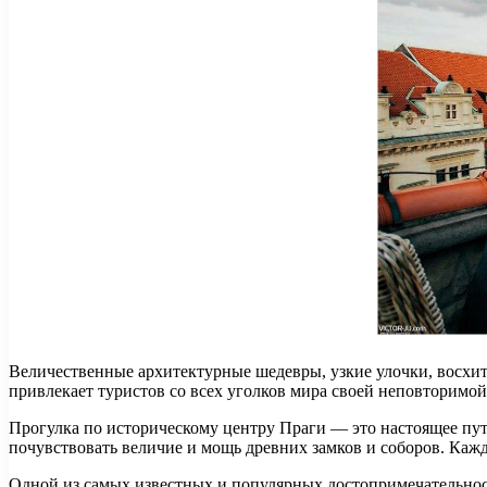
Величественные архитектурные шедевры, узкие улочки, восхити
привлекает туристов со всех уголков мира своей неповторимо
Прогулка по историческому центру Праги — это настоящее пут
почувствовать величие и мощь древних замков и соборов. Кажд
Одной из самых известных и популярных достопримечательност