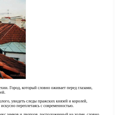
хии. Город, который словно оживает перед глазами,
ей.
лого, увидеть следы пражских князей и королей,
 искусно переплетаясь с современностью.
кс замков и дворцов, расположенный на холме, словно