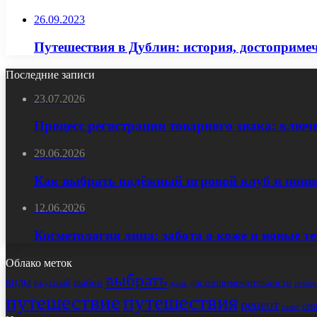
26.09.2023
Путешествия в Дублин: история, достопримеч
Последние записи
23.07.2026
Процесс регистрации товарного знака: ключ
29.06.2026
Как выбрать надёжный игровой клуб и пони
12.06.2026
Косметология лица: забота о коже и новые т
Облако меток
выбрать
виды
выбор
достопримечательности
вкусный
истор
дома
путешествие
путешествия
рецепт
сек
салат