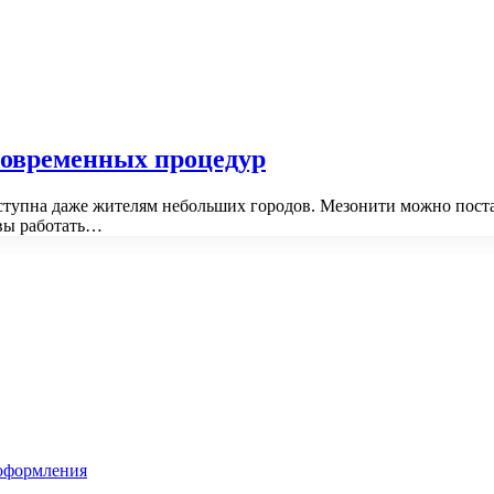
современных процедур
ступна даже жителям небольших городов. Мезонити можно постав
овы работать…
 оформления