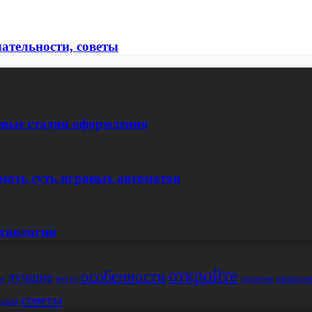
ательности, советы
евые стадии оформления
мать суть игровых автоматов
ехнологии
откройте
особенности
лучшие
места
правиль
открытие
ия
советы
реты