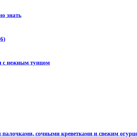
но знать
6)
я с нежным тунцом
и палочками, сочными креветками и свежим огурц