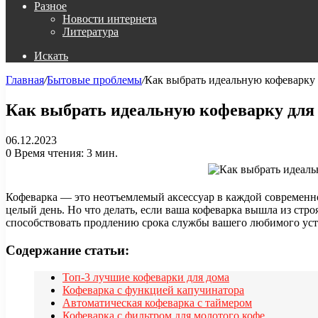
Разное
Новости интернета
Литература
Искать
Главная
/
Бытовые проблемы
/
Как выбрать идеальную кофеварку
Как выбрать идеальную кофеварку для
06.12.2023
0
Время чтения: 3 мин.
Кофеварка — это неотъемлемый аксессуар в каждой современн
целый день. Но что делать, если ваша кофеварка вышла из стр
способствовать продлению срока службы вашего любимого уст
Содержание статьи:
Топ-3 лучшие кофеварки для дома
Кофеварка с функцией капучинатора
Автоматическая кофеварка с таймером
Кофеварка с фильтром для молотого кофе