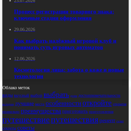
23.07.2026
Процесс регистрации товарного знака:
ключевые стадии оформления
29.06.2026
Как выбрать надёжный игровой клуб и
понимать суть игровых автоматов
12.06.2026
Косметология лица: забота о коже и новые
технологии
Облако меток
выбрать
виды
выбор
достопримечательности
вкусный
дома
откройте
особенности
лучшие
места
открытие
история
преимущества
приготовить
правильно
приготовления
путешествие
путешествия
рецепт
салат
советы
секреты