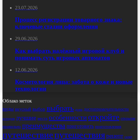
23.07.2026
Процесс регистрации товарного знака:
ключевые стадии оформления
29.06.2026
Как выбрать надёжный игровой клуб и
понимать суть игровых автоматов
12.06.2026
Косметология лица: забота о коже и новые
технологии
Облако меток
выбрать
виды
выбор
достопримечательности
вкусный
дома
откройте
особенности
лучшие
места
открытие
история
преимущества
приготовить
правильно
приготовления
путешествие
путешествия
рецепт
салат