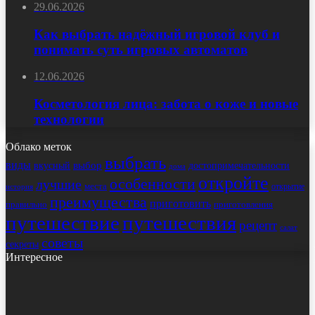
29.06.2026
Как выбрать надёжный игровой клуб и
понимать суть игровых автоматов
12.06.2026
Косметология лица: забота о коже и новые
технологии
Облако меток
выбрать
виды
выбор
достопримечательности
вкусный
дома
откройте
особенности
лучшие
места
открытие
история
преимущества
приготовить
правильно
приготовления
путешествие
путешествия
рецепт
салат
советы
секреты
Интересное