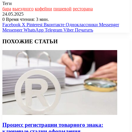
Теги
бара
выездного
кофейни
пищевой
ресторана
24.05.2025
0
Время чтения: 3 мин.
Facebook
X
Pinterest
Вконтакте
Одноклассники
Messenger
Messenger
WhatsApp
Telegram
Viber
Печатать
ПОХОЖИЕ СТАТЬИ
Процесс регистрации товарного знака:
ключевые стадии оформления