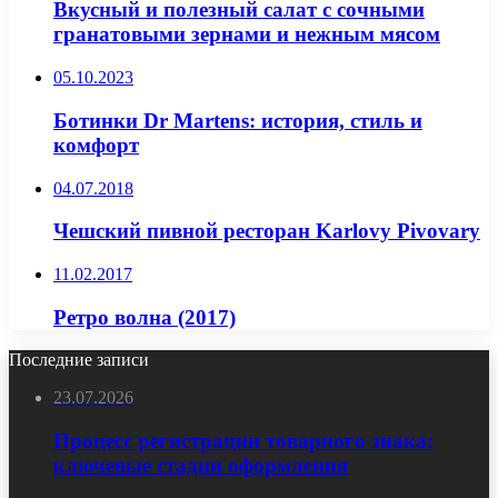
Вкусный и полезный салат с сочными
гранатовыми зернами и нежным мясом
05.10.2023
Ботинки Dr Martens: история, стиль и
комфорт
04.07.2018
Чешский пивной ресторан Karlovy Pivovary
11.02.2017
Ретро волна (2017)
Последние записи
23.07.2026
Процесс регистрации товарного знака:
ключевые стадии оформления