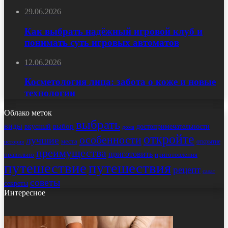
29.06.2026
Как выбрать надёжный игровой клуб и
понимать суть игровых автоматов
12.06.2026
Косметология лица: забота о коже и новые
технологии
Облако меток
выбрать
виды
выбор
достопримечательности
вкусный
дома
откройте
особенности
лучшие
места
открытие
история
преимущества
приготовить
правильно
приготовления
путешествие
путешествия
рецепт
салат
советы
секреты
Интересное