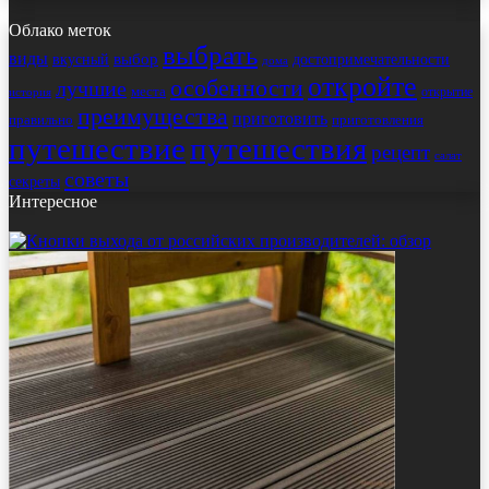
Облако меток
выбрать
виды
выбор
достопримечательности
вкусный
дома
откройте
особенности
лучшие
места
открытие
история
преимущества
приготовить
правильно
приготовления
путешествие
путешествия
рецепт
салат
советы
секреты
Интересное