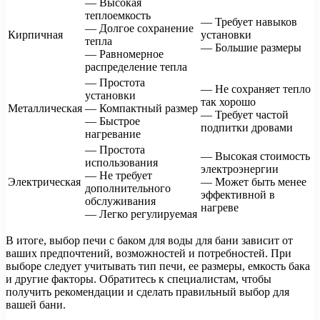
— Высокая
теплоемкость
— Требует навыков
— Долгое сохранение
Кирпичная
установки
тепла
— Большие размеры
— Равномерное
распределение тепла
— Простота
— Не сохраняет тепло
установки
так хорошо
Металлическая
— Компактный размер
— Требует частой
— Быстрое
подпитки дровами
нагревание
— Простота
— Высокая стоимость
использования
электроэнергии
— Не требует
Электрическая
— Может быть менее
дополнительного
эффективной в
обслуживания
нагреве
— Легко регулируемая
В итоге, выбор печи с баком для воды для бани зависит от
ваших предпочтений, возможностей и потребностей. При
выборе следует учитывать тип печи, ее размеры, емкость бака
и другие факторы. Обратитесь к специалистам, чтобы
получить рекомендации и сделать правильный выбор для
вашей бани.