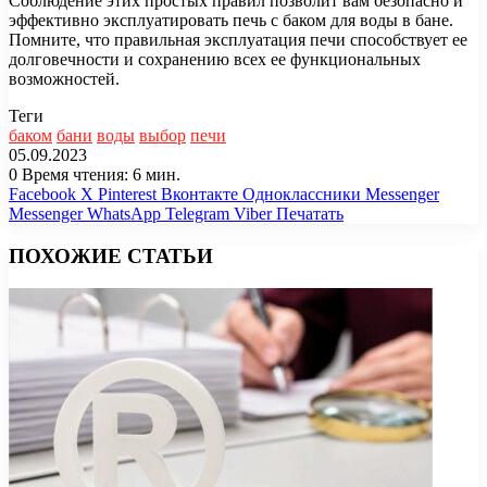
Соблюдение этих простых правил позволит вам безопасно и
эффективно эксплуатировать печь с баком для воды в бане.
Помните, что правильная эксплуатация печи способствует ее
долговечности и сохранению всех ее функциональных
возможностей.
Теги
баком
бани
воды
выбор
печи
05.09.2023
0
Время чтения: 6 мин.
Facebook
X
Pinterest
Вконтакте
Одноклассники
Messenger
Messenger
WhatsApp
Telegram
Viber
Печатать
ПОХОЖИЕ СТАТЬИ