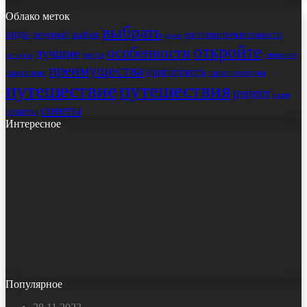
Облако меток
выбрать
виды
выбор
достопримечательности
вкусный
дома
откройте
особенности
лучшие
места
открытие
история
преимущества
приготовить
правильно
приготовления
путешествие
путешествия
рецепт
салат
советы
секреты
Интересное
Популярное