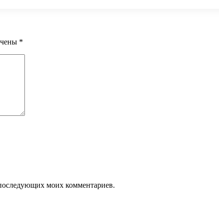
ечены
*
ля последующих моих комментариев.