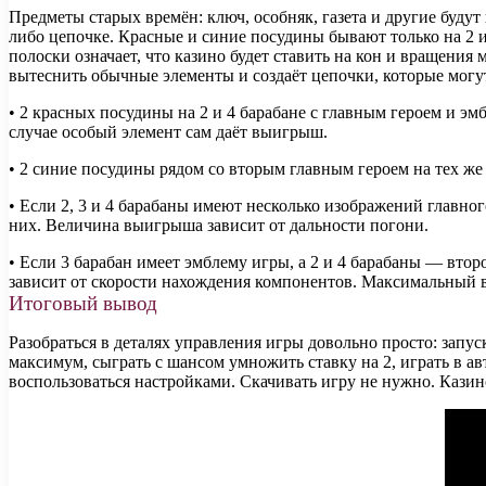
Предметы старых времён: ключ, особняк, газета и другие будут 
либо цепочке. Красные и синие посудины бывают только на 2 и 
полоски означает, что казино будет ставить на кон и вращения 
вытеснить обычные элементы и создаёт цепочки, которые могут
• 2 красных посудины на 2 и 4 барабане с главным героем и э
случае особый элемент сам даёт выигрыш.
• 2 синие посудины рядом со вторым главным героем на тех же 
• Если 2, 3 и 4 барабаны имеют несколько изображений главног
них. Величина выигрыша зависит от дальности погони.
• Если 3 барабан имеет эмблему игры, а 2 и 4 барабаны — втор
зависит от скорости нахождения компонентов. Максимальный в
Итоговый вывод
Разобраться в деталях управления игры довольно просто: запу
максимум, сыграть с шансом умножить ставку на 2, играть в ав
воспользоваться настройками. Скачивать игру не нужно. Казин