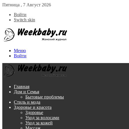
Пятница , 7 Август 2026
Войти
Switch skin
Меню
Войти
Главная
Дом и Семья
Бытовые проблемы
Стиль и мода
Здоровье и красота
Здоровье
Уход за волосами
Уход за кожей
Массаж