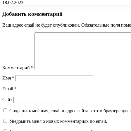
18.02.2023
Добавить комментарий
Ваш адрес email не будет опубликован.
Обязательные поля пом
Комментарий
*
Имя
*
Email
*
Сайт
Сохранить моё имя, email и адрес сайта в этом браузере д
Уведомить меня о новых комментариях по email.