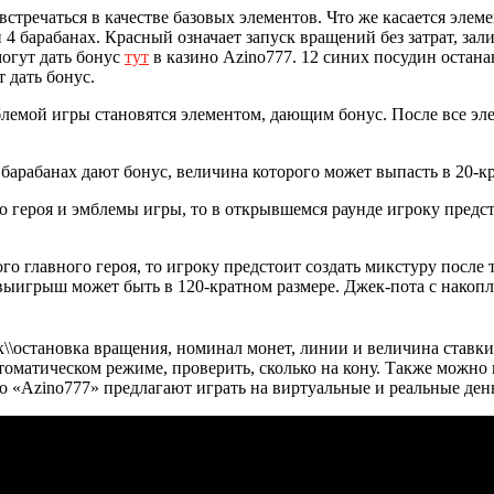
встречаться в качестве базовых элементов. Что же касается элем
4 барабанах. Красный означает запуск вращений без затрат, зал
могут дать бонус
тут
в казино Azino777. 12 синих посудин остана
 дать бонус.
мблемой игры становятся элементом, дающим бонус. После все эл
барабанах дают бонус, величина которого может выпасть в 20-кр
о героя и эмблемы игры, то в открывшемся раунде игроку предст
ого главного героя, то игроку предстоит создать микстуру посл
ыигрыш может быть в 120-кратном размере. Джек-пота с накопле
ск\\остановка вращения, номинал монет, линии и величина став
томатическом режиме, проверить, сколько на кону. Также можно 
о «Azino777» предлагают играть на виртуальные и реальные ден