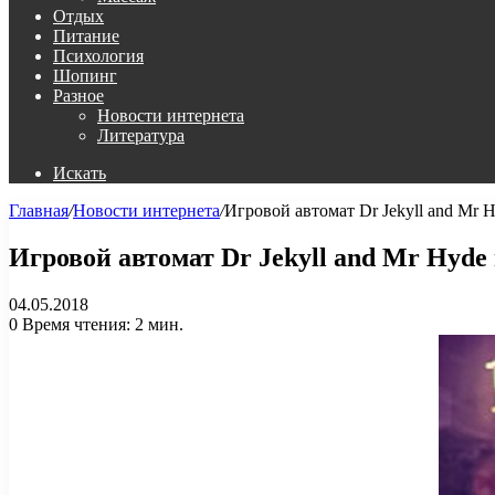
Отдых
Питание
Психология
Шопинг
Разное
Новости интернета
Литература
Искать
Главная
/
Новости интернета
/
Игровой автомат Dr Jekyll and Mr 
Игровой автомат Dr Jekyll and Mr Hyde 
04.05.2018
0
Время чтения: 2 мин.