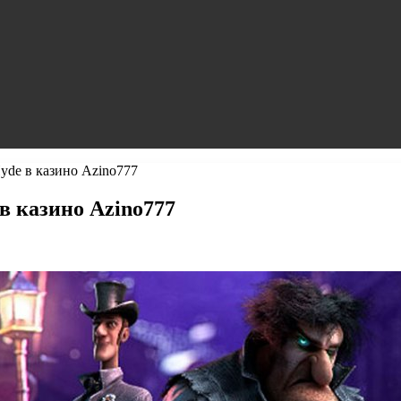
Hyde в казино Azino777
в казино Azino777