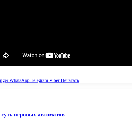
nger
WhatsApp
Telegram
Viber
Печатать
 суть игровых автоматов