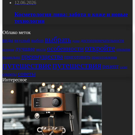
12.06.2026
Косметология лица: забота о коже и новые
технологии
Облако меток
выбрать
виды
выбор
достопримечательности
вкусный
дома
откройте
особенности
лучшие
места
открытие
история
преимущества
приготовить
правильно
приготовления
путешествие
путешествия
рецепт
салат
советы
секреты
Интересное