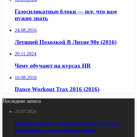
Газосиликатные блоки — все, что вам
нужно знать
24.08.2016
Летящей Походкой В Лихие 90е (2016)
20.11.2024
Чему обучают на курсах HR
16.08.2016
Dance Workout Trax 2016 (2016)
Последние записи
23.07.2026
Процесс регистрации товарного знака:
ключевые стадии оформления