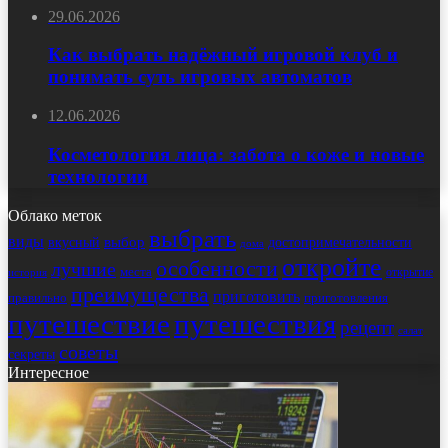
29.06.2026
Как выбрать надёжный игровой клуб и
понимать суть игровых автоматов
12.06.2026
Косметология лица: забота о коже и новые
технологии
Облако меток
выбрать
виды
выбор
достопримечательности
вкусный
дома
откройте
особенности
лучшие
места
открытие
история
преимущества
приготовить
правильно
приготовления
путешествие
путешествия
рецепт
салат
советы
секреты
Интересное