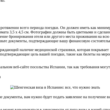
ко.
ротяжении всего периода поездки. Он должен иметь как миниму
мата 3,5 х 4,5 см. Фотографии должны быть цветными и сделан
ение бронирования отеля или другого места проживания на всю
вьте документы, подтверждающие вашу финансовую состоятельнос
ерждающий наличие медицинской страховки, которая покрывает
подтверждающие цель вашей поездки, такие как билеты на мер
льном веб-сайте посольства Испании, так как требования могут
а
ые документы, вам нужно будет подать заявление на получение 
ора может варьироваться в зависимости от типа визы и вашей с