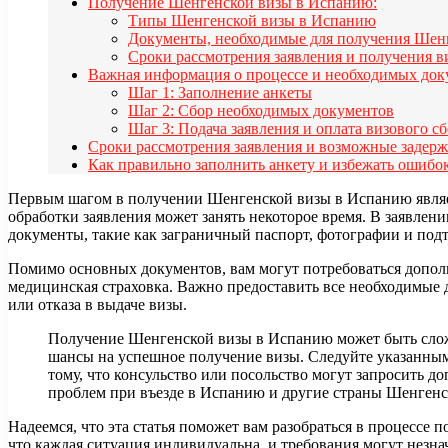
Получение Шенгенской визы в Испанию:
Типы Шенгенской визы в Испанию
Документы, необходимые для получения Шен
Сроки рассмотрения заявления и получения в
Важная информация о процессе и необходимых док
Шаг 1: Заполнение анкеты
Шаг 2: Сбор необходимых документов
Шаг 3: Подача заявления и оплата визового с
Сроки рассмотрения заявления и возможные задер
Как правильно заполнить анкету и избежать ошибо
Первым шагом в получении Шенгенской визы в Испанию являетс
обработки заявления может занять некоторое время. В заявлен
документы, такие как заграничный паспорт, фотографии и подт
Помимо основных документов, вам могут потребоваться дополни
медицинская страховка. Важно предоставить все необходимые 
или отказа в выдаче визы.
Получение Шенгенской визы в Испанию может быть слож
шансы на успешное получение визы. Следуйте указанным 
тому, что консульство или посольство могут запросить 
проблем при въезде в Испанию и другие страны Шенгенс
Надеемся, что эта статья поможет вам разобраться в процесс
что каждая ситуация индивидуальна, и требования могут незна