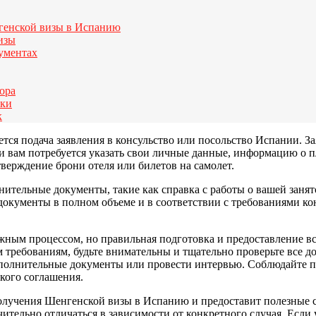
генской визы в Испанию
изы
ументах
бора
жки
к
я подача заявления в консульство или посольство Испании. Зая
ии вам потребуется указать свои личные данные, информацию о 
верждение брони отеля или билетов на самолет.
тельные документы, такие как справка с работы о вашей занятос
документы в полном объеме и в соответствии с требованиями ко
ным процессом, но правильная подготовка и предоставление в
требованиям, будьте внимательны и тщательно проверьте все до
дополнительные документы или провести интервью. Соблюдайте 
кого соглашения.
е получения Шенгенской визы в Испанию и предоставит полезные 
чительно отличаться в зависимости от конкретного случая. Если