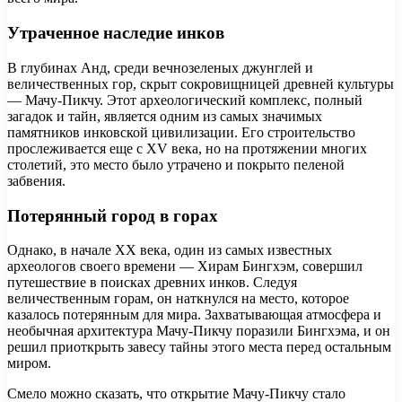
Утраченное наследие инков
В глубинах Анд, среди вечнозеленых джунглей и
величественных гор, скрыт сокровищницей древней культуры
— Мачу-Пикчу. Этот археологический комплекс, полный
загадок и тайн, является одним из самых значимых
памятников инковской цивилизации. Его строительство
прослеживается еще с XV века, но на протяжении многих
столетий, это место было утрачено и покрыто пеленой
забвения.
Потерянный город в горах
Однако, в начале XX века, один из самых известных
археологов своего времени — Хирам Бингхэм, совершил
путешествие в поисках древних инков. Следуя
величественным горам, он наткнулся на место, которое
казалось потерянным для мира. Захватывающая атмосфера и
необычная архитектура Мачу-Пикчу поразили Бингхэма, и он
решил приоткрыть завесу тайны этого места перед остальным
миром.
Смело можно сказать, что открытие Мачу-Пикчу стало