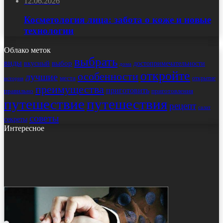
12.06.2026
Косметология лица: забота о коже и новые
технологии
Облако меток
выбрать
виды
выбор
достопримечательности
вкусный
дома
откройте
особенности
лучшие
места
открытие
история
преимущества
приготовить
правильно
приготовления
путешествие
путешествия
рецепт
салат
советы
секреты
Интересное