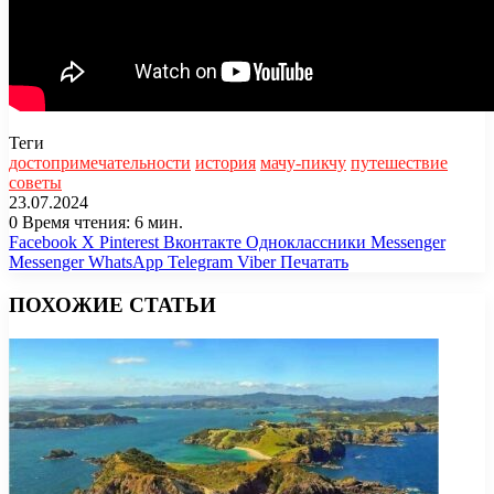
Теги
достопримечательности
история
мачу-пикчу
путешествие
советы
23.07.2024
0
Время чтения: 6 мин.
Facebook
X
Pinterest
Вконтакте
Одноклассники
Messenger
Messenger
WhatsApp
Telegram
Viber
Печатать
ПОХОЖИЕ СТАТЬИ