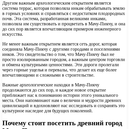
Другим важным археологическим открытием является
система террас, которая позволяла инкам обрабатывать землю
в горных условиях и справляться с недостатком плодородных
почв. Эта система, разработанная великими инками,
позволяла им существовать и процветать в Мачу-Пикчу, и она
до сих пор является впечатляющим примером инженерного
искусства.
Не менее важным открытием является сеть дорог, которая
соединяла Мачу-Пикчу с другими городами и поселениями
инков. Это свидетельство о том, что Мачу-Пикчу был не
просто изолированным городом, а важным центром торговли
и обмена культурными ценностями. Эти дороги пролегали
через горные ущелья и перевалы, что делает их еще более
впечатляющими и сложными в строительстве.
Важные археологические находки в Мачу-Пикчу
продолжаются до сих пор, и каждое новое открытие
приближает нас к пониманию истории этого уникального
места. Они напоминают нам о величии и мудрости древних
цивилизаций и вдохновляют нас исследовать и сохранять это
культурное наследие для будущих поколений.
Почему стоит посетить древний город