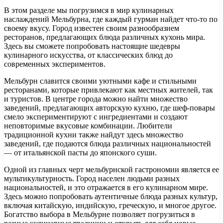
В этом разделе мы погрузимся в мир кулинарных
наслаждений Мельбурна, где каждый гурман найдет что-то по
своему вкусу. Город известен своим разнообразием
ресторанов, предлагающих блюда различных кухонь мира.
Здесь вы сможете попробовать настоящие шедевры
кулинарного искусства, от классических блюд до
современных экспериментов.
Мельбурн славится своими уютными кафе и стильными
ресторанами, которые привлекают как местных жителей, так
и туристов. В центре города можно найти множество
заведений, предлагающих авторскую кухню, где шеф-повары
смело экспериментируют с ингредиентами и создают
неповторимые вкусовые комбинации. Любители
традиционной кухни также найдут здесь множество
заведений, где подаются блюда различных национальностей
— от итальянской пасты до японского суши.
Одной из главных черт мельбурнской гастрономии является ее
мультикультурность. Город населен людьми разных
национальностей, и это отражается в его кулинарном мире.
Здесь можно попробовать аутентичные блюда разных культур,
включая китайскую, индийскую, греческую, и многое другое.
Богатство выбора в Мельбурне позволяет погрузиться в