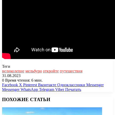
Теги
великолепие
мельбурн
откройте
путешествия
31.08.2023
0
Время чтения: 6 мин.
Facebook
X
Pinterest
Вконтакте
Одноклассники
Messenger
Messenger
WhatsApp
Telegram
Viber
Печатать
ПОХОЖИЕ СТАТЬИ