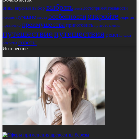
выбрать
виды
выбор
достопримечательности
вкусный
дома
откройте
особенности
лучшие
места
открытие
история
преимущества
приготовить
правильно
приготовления
путешествие
путешествия
рецепт
салат
советы
секреты
Интересное