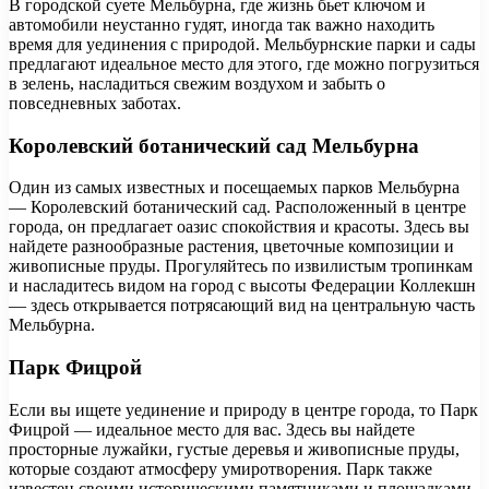
В городской суете Мельбурна, где жизнь бьет ключом и
автомобили неустанно гудят, иногда так важно находить
время для уединения с природой. Мельбурнские парки и сады
предлагают идеальное место для этого, где можно погрузиться
в зелень, насладиться свежим воздухом и забыть о
повседневных заботах.
Королевский ботанический сад Мельбурна
Один из самых известных и посещаемых парков Мельбурна
— Королевский ботанический сад. Расположенный в центре
города, он предлагает оазис спокойствия и красоты. Здесь вы
найдете разнообразные растения, цветочные композиции и
живописные пруды. Прогуляйтесь по извилистым тропинкам
и насладитесь видом на город с высоты Федерации Коллекшн
— здесь открывается потрясающий вид на центральную часть
Мельбурна.
Парк Фицрой
Если вы ищете уединение и природу в центре города, то Парк
Фицрой — идеальное место для вас. Здесь вы найдете
просторные лужайки, густые деревья и живописные пруды,
которые создают атмосферу умиротворения. Парк также
известен своими историческими памятниками и площадками