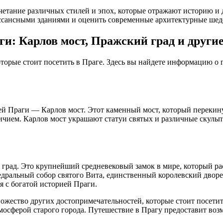
четание различных стилей и эпох, которые отражают историю и 
ессансными зданиями и оценить современные архитектурные шед
и: Карлов мост, Пражский град и други
оторые стоит посетить в Праге. Здесь вы найдете информацию о
й Праги — Карлов мост. Этот каменный мост, который перекинул
еличием. Карлов мост украшают статуи святых и различные скул
рад. Это крупнейший средневековый замок в мире, который рас
дральный собор святого Вита, единственный королевский дворец
я с богатой историей Праги.
ножество других достопримечательностей, которые стоит посетит
осферой старого города. Путешествие в Прагу предоставит возм