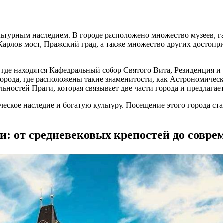
льтурным наследием. В городе расположено множество музеев, га
арлов мост, Пражский град, а также множество других достопр
где находятся Кафедральный собор Святого Вита, Резиденция и 
орода, где расположены такие знаменитости, как Астрономическ
ьностей Праги, которая связывает две части города и предлага
ическое наследие и богатую культуру. Посещение этого города с
и: от средневековых крепостей до совр