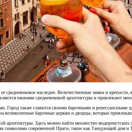
 ее средневековое наследие. Величественные замки и крепости
являются иконами средневековой архитектуры и привлекают множ
ми. Город также славится своими барочными и ренессансными з
 на великолепные барочные церкви и дворцы, которые привлека
ной архитектуры. Здесь можно найти множество модернистских 
ми символами современной Праги, такие как Танцующий дом и 