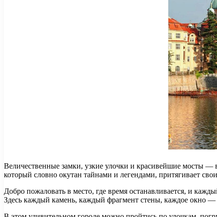
Величественные замки, узкие улочки и красивейшие мосты — 
который словно окутан тайнами и легендами, притягивает сво
Добро пожаловать в место, где время останавливается, и каждый
Здесь каждый камень, каждый фрагмент стены, каждое окно — 
В этом удивительном городе можно пройтись по улочкам, погру