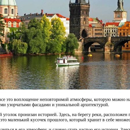
все это воплощение неповторимой атмосферы, которую можно на
ими узорчатыми фасадами и уникальной архитектурой.
 уголок пронизан историей. Здесь, на берегу реки, расположен г
это маленький кусочек прошлого, который хранит в себе множес
зиться в его атмосферу, и словно стать частью его истории. Зд