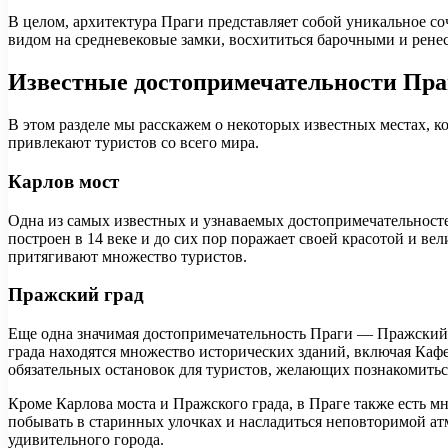
В целом, архитектура Праги представляет собой уникальное со
видом на средневековые замки, восхититься барочными и рен
Известные достопримечательности Праг
В этом разделе мы расскажем о некоторых известных местах, к
привлекают туристов со всего мира.
Карлов мост
Одна из самых известных и узнаваемых достопримечательносте
построен в 14 веке и до сих пор поражает своей красотой и в
притягивают множество туристов.
Пражский град
Еще одна значимая достопримечательность Праги — Пражский г
града находятся множество исторических зданий, включая Кафе
обязательных остановок для туристов, желающих познакомитьс
Кроме Карлова моста и Пражского града, в Праге также есть м
побывать в старинных улочках и насладиться неповторимой атм
удивительного города.