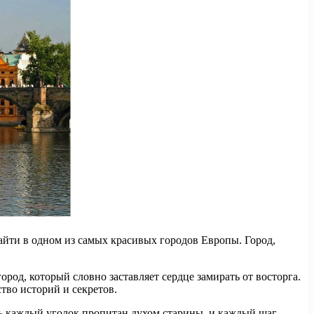
йти в одном из самых красивых городов Европы. Город,
ород, который словно заставляет сердце замирать от восторга.
тво историй и секретов.
есь каждый уголок пропитан духом старины, и каждый шаг