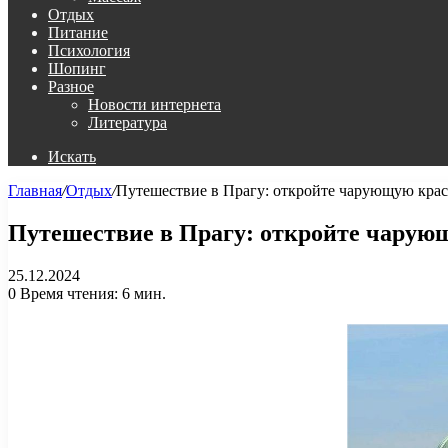
Отдых
Питание
Психология
Шопинг
Разное
Новости интернета
Литература
Искать
Главная
/
Отдых
/
Путешествие в Прагу: откройте чарующую кра
Путешествие в Прагу: откройте чарую
25.12.2024
0
Время чтения: 6 мин.