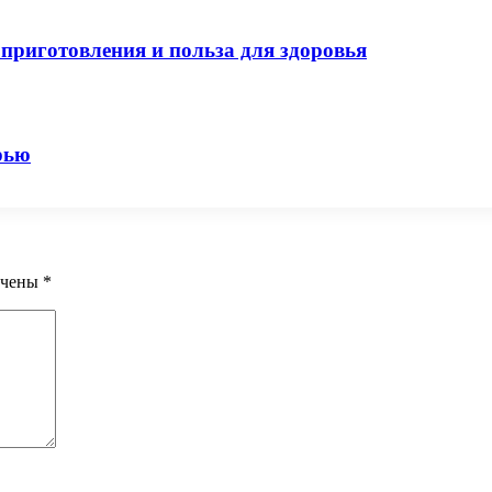
приготовления и польза для здоровья
рью
ечены
*