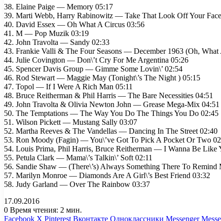
38. Elaine Paige — Memory 05:17
39. Marti Webb, Harry Rabinowitz — Take That Look Off Your Face
40. David Essex — Oh What A Circus 03:56
41. M — Pop Muzik 03:19
42. John Travolta — Sandy 02:33
43. Frankie Valli & The Four Seasons — December 1963 (Oh, What 
44. Julie Covington — Don\’t Cry For Me Argentina 05:26
45. Spencer Davis Group — Gimme Some Lovin\’ 02:54
46. Rod Stewart — Maggie May (Tonight\’s The Night ) 05:15
47. Topol — If I Were A Rich Man 05:11
48. Bruce Reitherman & Phil Harris — The Bare Necessities 04:51
49. John Travolta & Olivia Newton John — Grease Mega-Mix 04:51
50. The Temptations — The Way You Do The Things You Do 02:45
51. Wilson Pickett — Mustang Sally 03:07
52. Martha Reeves & The Vandellas — Dancing In The Street 02:40
53. Ron Moody (Fagin) — You\’ve Got To Pick A Pocket Or Two 02
54. Louis Prima, Phil Harris, Bruce Reitherman — I Wanna Be Lik
55. Petula Clark — Mama\’s Talkin\’ Soft 02:11
56. Sandie Shaw — (There\’s) Always Something There To Remind
57. Marilyn Monroe — Diamonds Are A Girl\’s Best Friend 03:32
58. Judy Garland — Over The Rainbow 03:37
17.09.2016
0
Время чтения: 2 мин.
Facebook
X
Pinterest
Вконтакте
Одноклассники
Messenger
Messe