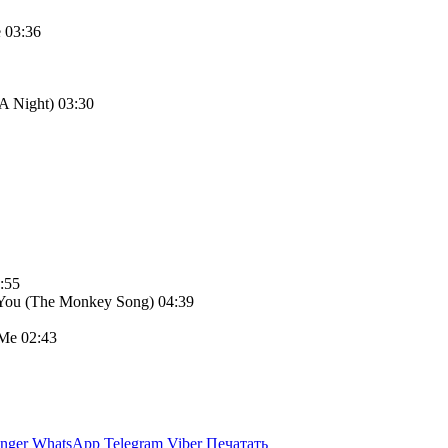
 03:36
A Night) 03:30
:55
e You (The Monkey Song) 04:39
 Me 02:43
nger
WhatsApp
Telegram
Viber
Печатать