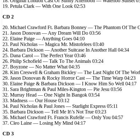
18. Original London Cast Of Sunny Afternoon — Waterloo Sunset 0
19. Petula Clark — With One Look 02:53
CD 2
20. Michael Crawford Ft. Barbara Bonney — The Phantom Of The 
21. Jason Donovan — Any Dream Will Do 03:56
22. Elaine Paige — Anything Goes 04:10
23. Paul Nicholas — Magica Mr. Mistofelees 03:40
24. Barbara Dickson — Another Suitcase In Another Hall 04:34
25. Dana Carol — The Perfect Year 03:46
26. Philip Schofield — Talk To The Animals 03:24
27. Boyzone — No Matter What 04:35
28. Kim Creswell & Graham Bickley — The Last Night Of The Worl
29. Jason Donovan & Rocky Horror Cast — The Time Warp 04:23
30. Elaine Paige & Barbara Dickson — I Know Him So Well 04:17
31. Sara Brightman & Paul Miles-Kington — Pie Jesu 03:56
32. Murray Head — One Night In Bangok 03:54
33. Madness — Our House 03:12
34. Paul Nicholas & Paul Jones — Starlight Express 05:11
35. Barbara Dickson — Tell Me It\’s Not True 03:23
36. Michael Crawford Ft. Francis Rufelle — Only You 04:57
37. Cleo Laine — Losing My Mind 04:17
CD 3