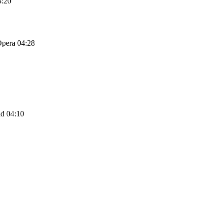
3:20
Opera 04:28
d 04:10