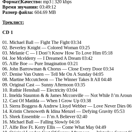
Формат|Качество:
mp3 | 320 kbps
Время звучания:
03:49:12
Размер файла:
604.69 MB
Треклист:
CD 1
01. Michael Ball — Fight The Fight 03:34
02. Beverley Knight — Colored Woman 03:25
03. Melanie C — I Don\’t Know How To Love Him 05:18
04. Joe Mcelderry — I Dreamed A Dream 03:42
05. Alfie Boe — Pure Imagination 03:21
06. John Barrowman & Chorus — Close Every Door 03:34
07. Denise Van Outen — Tell Me On A Sunday 04:05
08. Martine Mccutcheon — The Winner Takes It All 04:48
09. Original Cast — Sunny Afternoon 03:35
10. Ruthie Henshall — Electricity 03:04
11. Imelda Staunton & & James Mcconville — Not While I\’m Aroun
12. Cast Of Matilda — When I Grow Up 03:38
13. Sierra Boggess & Andrew Lloyd Webber — Love Never Dies 06
14. Kristin Chenoweth & Idina Menzel — Defying Gravity 05:53
15. Shrek Ensemble — I\’m A Believer 02:40
16. Michael Ball — Falling Slowly 04:16
17. Alfie Boe Ft. Kerry Ellis — Come What May 04:49