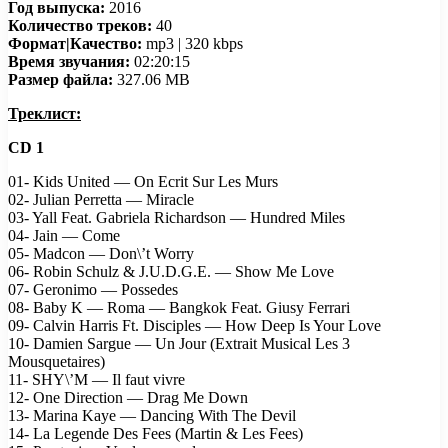
Год выпуска:
2016
Количество треков:
40
Формат|Качество:
mp3 | 320 kbps
Время звучания:
02:20:15
Размер файла:
327.06 MB
Треклист:
CD 1
01- Kids United — On Ecrit Sur Les Murs
02- Julian Perretta — Miracle
03- Yall Feat. Gabriela Richardson — Hundred Miles
04- Jain — Come
05- Madcon — Don\’t Worry
06- Robin Schulz & J.U.D.G.E. — Show Me Love
07- Geronimo — Possedes
08- Baby K — Roma — Bangkok Feat. Giusy Ferrari
09- Calvin Harris Ft. Disciples — How Deep Is Your Love
10- Damien Sargue — Un Jour (Extrait Musical Les 3
Mousquetaires)
11- SHY\’M — Il faut vivre
12- One Direction — Drag Me Down
13- Marina Kaye — Dancing With The Devil
14- La Legende Des Fees (Martin & Les Fees)