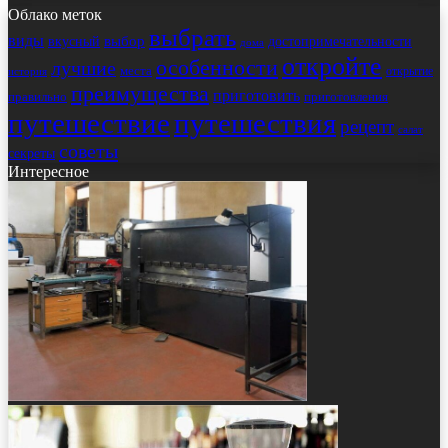
Облако меток
выбрать
виды
выбор
достопримечательности
вкусный
дома
откройте
особенности
лучшие
места
открытие
история
преимущества
приготовить
правильно
приготовления
путешествие
путешествия
рецепт
салат
советы
секреты
Интересное