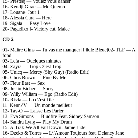
15- Presteej — Voulez vous danser
16- Kendji Girac — Me Quemo
17- Louane- Jour 1
18- Alessia Cara — Here
19- Sigala — Easy Love
20- Pagadixx f- Victory eat. Malee
CD 2
01- Maitre Gims — Tu vas me manquer [Pilule Bleue]02- TLF — A
fond
03- Lefa — Quelques minutes
04- Zayra — Trop C\’est Trop
05- Unicq — Mercy (Shy Guy) (Radio Edit)
06- Chris Brown — Fine By Me
07- Fleur East — Sax
08- Justin Bieber — Sorry
09- Willy William — Ego (Radio Edit)
10- Risda — La c\’est Die
11- Kenn\’V — Un monde meilleur
12- Tay-O — Laisse Les Parler
13- Eva Simons — Bludfire Feat. Sidney Samson
14- Sandra Lyng — Play My Drum
15- A-Trak-We All Fall Down- Jamie Lidel
16- Dzeko & Torres — L\’Amour Toujours feat. Delaney Jane