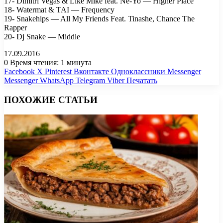
17- Dimitri Vegas & Like Mike feat. Ne-Yo — Higher Place
18- Watermat & TAI — Frequency
19- Snakehips — All My Friends Feat. Tinashe, Chance The
Rapper
20- Dj Snake — Middle
17.09.2016
0
Время чтения: 1 минута
Facebook
X
Pinterest
Вконтакте
Одноклассники
Messenger
Messenger
WhatsApp
Telegram
Viber
Печатать
ПОХОЖИЕ СТАТЬИ