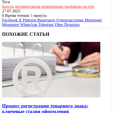
Теги
hoocon
автоматизация
инженерных
надёжная
систем
27.07.2025
0
Время чтения: 1 минута
Facebook
X
Pinterest
Вконтакте
Одноклассники
Messenger
Messenger
WhatsApp
Telegram
Viber
Печатать
ПОХОЖИЕ СТАТЬИ
Процесс регистрации товарного знака:
ключевые стадии оформления