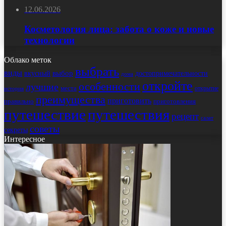
12.06.2026
Косметология лица: забота о коже и новые
технологии
Облако меток
выбрать
виды
выбор
достопримечательности
вкусный
дома
откройте
особенности
лучшие
места
открытие
история
преимущества
приготовить
правильно
приготовления
путешествие
путешествия
рецепт
салат
советы
секреты
Интересное