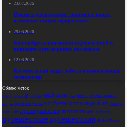
23.07.2026
Процесс регистрации товарного знака:
ключевые стадии оформления
29.06.2026
Как выбрать надёжный игровой клуб и
понимать суть игровых автоматов
12.06.2026
Косметология лица: забота о коже и новые
технологии
Облако меток
выбрать
виды
выбор
достопримечательности
вкусный
дома
откройте
особенности
лучшие
места
открытие
история
преимущества
приготовить
правильно
приготовления
путешествие
путешествия
рецепт
салат
советы