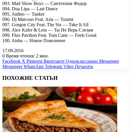
093. Mad Show Boys — Сантехник Федор
094. Dua Lipa — Last Dance
095. Aidino — Tanker
096. Dj Marcous Feat. Aria — Tourist
097. Gorgon City Feat. The Six — Take It All
098. Alex Kafer & Lera — Ты Не Верь Слезам
099. Flux Pavilion Feat. Tom Cane — Feels Good
100. Aisha — Новое Поколение
17.09.2016
0
Время чтения: 2 мин.
Facebook
X
Pinterest
Вконтакте
Одноклассники
Messenger
Messenger
WhatsApp
Telegram
Viber
Печатать
ПОХОЖИЕ СТАТЬИ