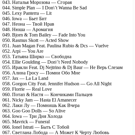
043. Наталья Морозова — Сгорая
044. Simple Plan — I Don\’t Wanna Be Sad
045. Lexy Panterra — Lit
046. Iowa — Бьет Бит
047. Неона — Твой Нрав
048. Нюша — Аромагия
049. Bjorn & Tom Bailey — Fade Into You
050. Rasmus Skott — Acted Show
051. Juan Magan Feat. Paulina Rubio & Dcs — Vuelve
052. Arpi — You Are
053. Татьяна Ширко — Свободна
054. Ellie Goulding — Don\’t Need Nobody
055. Иракли Feat. Dj Nejtrino & Dj Baur — Не Верь Слезам
056. Алина Гросу — Помни Обо Мне
057. Jax — La La Land
058. Gorgon City Feat. Jennifer Hudson — Go All Night
059. Florrie — Real Love
060. Потап & Настя — Кончиками Пальцев
061. Nicky Jam — Hasta El Amanecer
062. Лаки Лу — Помнишь Как Вчера
063. Goo Goo Dolls — So Alive
064. Iowa — Три Дня Холода
065. Mavrick — Funeral
066. Ionel Istrati — Быть С Тобой
067. Светлана Лобода — А Может К Черту Любовь