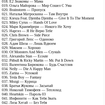
018. Е2 Знакомы — Мама
019. Ольга Майорова — Мир Сошел С Ума
020. Brainstorm — Пропуск
021. Наталья Матроскина — Там Внутри
022. Kiesza Feat. Djemba Djemba — Give It To The Moment
023. Miley Cyrus — Hands Of Love
024. Мари Краимбрери — Никого Не Хочу
025. Наргиз — Я Не Верю Тебе
026. Chris Brown — Side Piece
027. Григорий Лепс — Одиноко
028. Адам Шиза — Лишь Вдвоем
029. Макsим — Хорошо
030. Of Monsters And Men — Crystals
031. Alexandra Stan — Ecoute
032. Pitbull & Ricky Martin — Mr. Put It Down
033. Валентина Бирюкова — Будь Счастлив
034. Nelly — Die A Happy Man
035. Zarina — Успокой
036. Tesla Boy — Fantasy
037. Mozgi — Курица
038. Братья Жуковы — Засыпай
039. Николай Тимофеев — Теплоход
040. Heartskin — Пароль 03
041. Инфинити — Как Тебя Звать
042. Лиза Хегай — Без Тебя