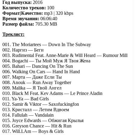
Год выпуска:
2016
Количество треков:
100
Формат|Качество:
mp3 | 320 kbps
Время звучания:
06:06:40
Размер файла:
705.30 MB
Треклист:
001. The Moriartees — Down In The Subway
002. Наргиз — Беги
003. Rudimental Feat. Anne-Marie & Will Heard — Rumour Mill
004. Bogachi — Ты Мой Муж Я Твоя Жена
005. Bahari — Dancing On The Sun
006. Walking On Cars — Hand In Hand
007. Марта — Даже Если Ты
008. Anouk — Run Away Together
009. Malika — Я Твой Ангел
010. Black M Feat. Kev Adams — Le Prince Aladin
011. Ya-Ya — Bad Girls
012. Samir & Viktor — Saxofuckingfon
013. Кристалл — Летим Вдвоем
014. Fallulah — Vandalain
015. Joyce Edwards — Обжигая Крылья
016. Greyson Chance — Hit & Run
017. Will.I.Am — Boys & Girls