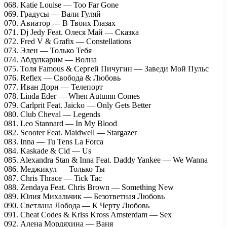
068. Katie Louise — Too Far Gone
069. Градусы — Вали Гуляй
070. Авиатор — В Твоих Глазах
071. Dj Jedy Feat. Олеся Май — Сказка
072. Fred V & Grafix — Constellations
073. Элен — Только Тебя
074. Абдулкарим — Волна
075. Толя Famous & Сергей Пичугин — Заведи Мой Пульс
076. Reflex — Свобода & Любовь
077. Иван Дорн — Телепорт
078. Linda Eder — When Autumn Comes
079. Carlprit Feat. Jaicko — Only Gets Better
080. Club Cheval — Legends
081. Leo Stannard — In My Blood
082. Scooter Feat. Maidwell — Stargazer
083. Inna — Tu Tens La Forca
084. Kaskade & Cid — Us
085. Alexandra Stan & Inna Feat. Daddy Yankee — We Wanna
086. Меджикул — Только Ты
087. Chris Thrace — Tick Tac
088. Zendaya Feat. Chris Brown — Something New
089. Юлия Михальчик — Безответная Любовь
090. Светлана Лобода — К Черту Любовь
091. Cheat Codes & Kriss Kross Amsterdam — Sex
092. Алена Мордяхина — Ваня