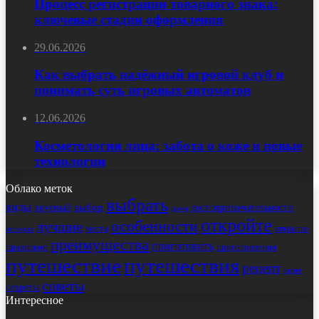
Процесс регистрации товарного знака:
ключевые стадии оформления
29.06.2026
Как выбрать надёжный игровой клуб и
понимать суть игровых автоматов
12.06.2026
Косметология лица: забота о коже и новые
технологии
Облако меток
выбрать
виды
выбор
достопримечательности
вкусный
дома
откройте
особенности
лучшие
места
открытие
история
преимущества
приготовить
правильно
приготовления
путешествие
путешествия
рецепт
салат
советы
секреты
Интересное