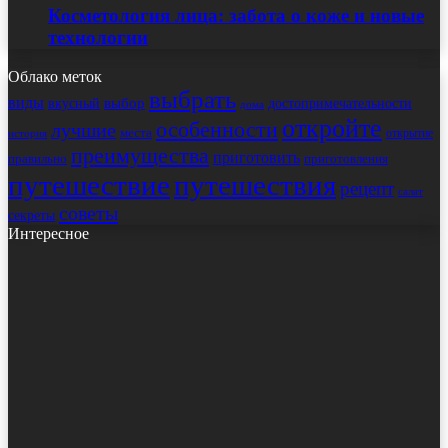
Косметология лица: забота о коже и новые
технологии
Облако меток
выбрать
виды
выбор
достопримечательности
вкусный
дома
откройте
особенности
лучшие
места
открытие
история
преимущества
приготовить
правильно
приготовления
путешествие
путешествия
рецепт
салат
советы
секреты
Интересное