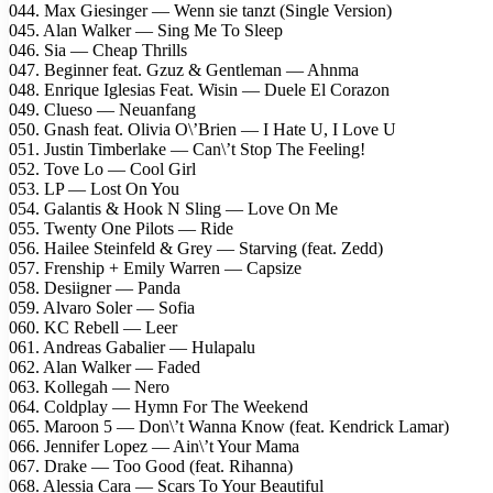
044. Max Giesinger — Wenn sie tanzt (Single Version)
045. Alan Walker — Sing Me To Sleep
046. Sia — Cheap Thrills
047. Beginner feat. Gzuz & Gentleman — Ahnma
048. Enrique Iglesias Feat. Wisin — Duele El Corazon
049. Clueso — Neuanfang
050. Gnash feat. Olivia O\’Brien — I Hate U, I Love U
051. Justin Timberlake — Can\’t Stop The Feeling!
052. Tove Lo — Cool Girl
053. LP — Lost On You
054. Galantis & Hook N Sling — Love On Me
055. Twenty One Pilots — Ride
056. Hailee Steinfeld & Grey — Starving (feat. Zedd)
057. Frenship + Emily Warren — Capsize
058. Desiigner — Panda
059. Alvaro Soler — Sofia
060. KC Rebell — Leer
061. Andreas Gabalier — Hulapalu
062. Alan Walker — Faded
063. Kollegah — Nero
064. Coldplay — Hymn For The Weekend
065. Maroon 5 — Don\’t Wanna Know (feat. Kendrick Lamar)
066. Jennifer Lopez — Ain\’t Your Mama
067. Drake — Too Good (feat. Rihanna)
068. Alessia Cara — Scars To Your Beautiful