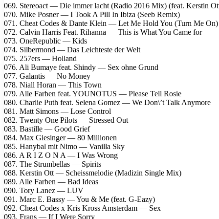
069. Stereoact — Die immer lacht (Radio 2016 Mix) (feat. Kerstin Ot
070. Mike Posner — I Took A Pill In Ibiza (Seeb Remix)
071. Cheat Codes & Dante Klein — Let Me Hold You (Turn Me On)
072. Calvin Harris Feat. Rihanna — This is What You Came for
073. OneRepublic — Kids
074. Silbermond — Das Leichteste der Welt
075. 257ers — Holland
076. Ali Bumaye feat. Shindy — Sex ohne Grund
077. Galantis — No Money
078. Niall Horan — This Town
079. Alle Farben feat. YOUNOTUS — Please Tell Rosie
080. Charlie Puth feat. Selena Gomez — We Don\’t Talk Anymore
081. Matt Simons — Lose Control
082. Twenty One Pilots — Stressed Out
083. Bastille — Good Grief
084. Max Giesinger — 80 Millionen
085. Hanybal mit Nimo — Vanilla Sky
086. A R I Z O N A — I Was Wrong
087. The Strumbellas — Spirits
088. Kerstin Ott — Scheissmelodie (Madizin Single Mix)
089. Alle Farben — Bad Ideas
090. Tory Lanez — LUV
091. Marc E. Bassy — You & Me (feat. G-Eazy)
092. Cheat Codes x Kris Kross Amsterdam — Sex
093. Frans — If I Were Sorry