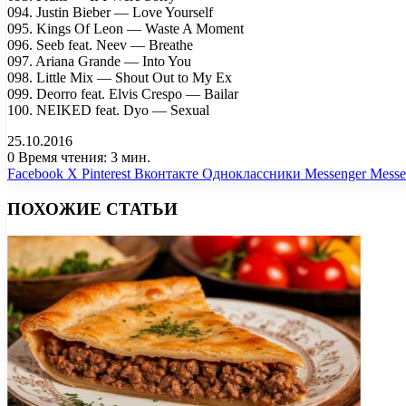
094. Justin Bieber — Love Yourself
095. Kings Of Leon — Waste A Moment
096. Seeb feat. Neev — Breathe
097. Ariana Grande — Into You
098. Little Mix — Shout Out to My Ex
099. Deorro feat. Elvis Crespo — Bailar
100. NEIKED feat. Dyo — Sexual
25.10.2016
0
Время чтения: 3 мин.
Facebook
X
Pinterest
Вконтакте
Одноклассники
Messenger
Messe
ПОХОЖИЕ СТАТЬИ