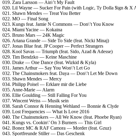
019. Zara Larsson — Ain\’t My Fault
020. Lil Wayne — Sucker For Pain (with Logic, Ty Dolla $ign & X
021. Shawn Mendes — Treat You Better
022. MO — Final Song
023. Kungs feat. Jamie N Commons — Don\’t You Know
024. Miami Yacine — Kokaina
025. Bruno Mars — 24K Magic
026. Ariana Grande — Side To Side (feat. Nicki Minaj)
027. Jonas Blue feat. JP Cooper — Perfect Strangers
028. Kool Savas — Triumph (feat. Sido, Azad & Adesse)
029. Tim Bendzko — Keine Maschine
030. Drake — One Dance (feat. Wizkid & Kyla)
031. James Arthur — Say You Won\’t Let Go
032. The Chainsmokers feat. Daya — Don\’t Let Me Down
033. Shawn Mendes — Mercy
034. Philipp Poisel — Erklare mir die Liebe
035. Anne-Marie — Alarm
036. Ellie Goulding — Still Falling For You
037. Wincent Weiss — Musik sein
038. Sarah Connor & Henning Wehland — Bonnie & Clyde
039. Lost Frequencies — What Is Love 2016
040. The Chainsmokers — All We Know (feat. Phoebe Ryan)
041. Kungs vs. Cookin\’ On 3 Burners — This Girl
042. Bonez MC & RAF Camora — Morder (feat. Gzuz)
043. Sportfreunde Stiller — Das Geschenk