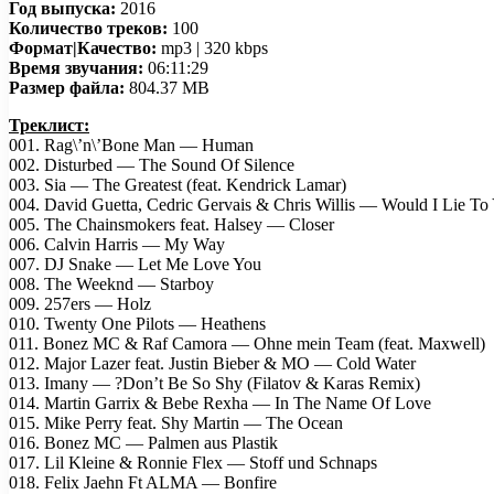
Год выпуска:
2016
Количество треков:
100
Формат|Качество:
mp3 | 320 kbps
Время звучания:
06:11:29
Размер файла:
804.37 MB
Треклист:
001. Rag\’n\’Bone Man — Human
002. Disturbed — The Sound Of Silence
003. Sia — The Greatest (feat. Kendrick Lamar)
004. David Guetta, Cedric Gervais & Chris Willis — Would I Lie To
005. The Chainsmokers feat. Halsey — Closer
006. Calvin Harris — My Way
007. DJ Snake — Let Me Love You
008. The Weeknd — Starboy
009. 257ers — Holz
010. Twenty One Pilots — Heathens
011. Bonez MC & Raf Camora — Ohne mein Team (feat. Maxwell)
012. Major Lazer feat. Justin Bieber & MO — Cold Water
013. Imany — ?Don’t Be So Shy (Filatov & Karas Remix)
014. Martin Garrix & Bebe Rexha — In The Name Of Love
015. Mike Perry feat. Shy Martin — The Ocean
016. Bonez MC — Palmen aus Plastik
017. Lil Kleine & Ronnie Flex — Stoff und Schnaps
018. Felix Jaehn Ft ALMA — Bonfire