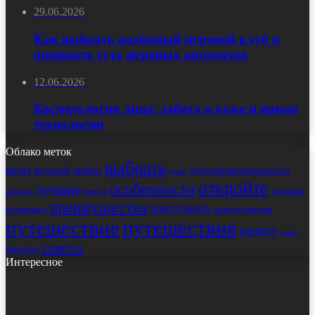
29.06.2026
Как выбрать надёжный игровой клуб и
понимать суть игровых автоматов
12.06.2026
Косметология лица: забота о коже и новые
технологии
Облако меток
выбрать
виды
выбор
достопримечательности
вкусный
дома
откройте
особенности
лучшие
места
открытие
история
преимущества
приготовить
правильно
приготовления
путешествие
путешествия
рецепт
салат
советы
секреты
Интересное