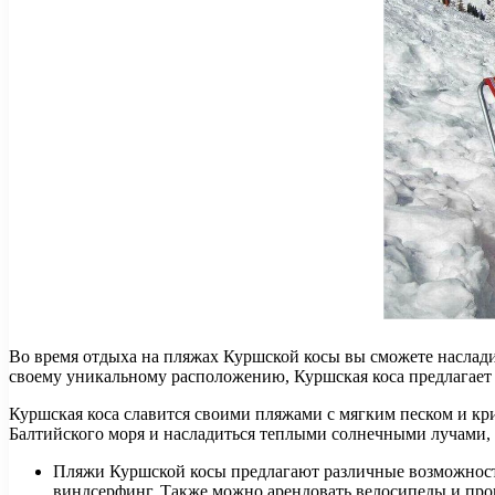
Во время отдыха на пляжах Куршской косы вы сможете наслади
своему уникальному расположению, Куршская коса предлагает п
Куршская коса славится своими пляжами с мягким песком и кри
Балтийского моря и насладиться теплыми солнечными лучами,
Пляжи Куршской косы предлагают различные возможности 
виндсерфинг. Также можно арендовать велосипеды и про