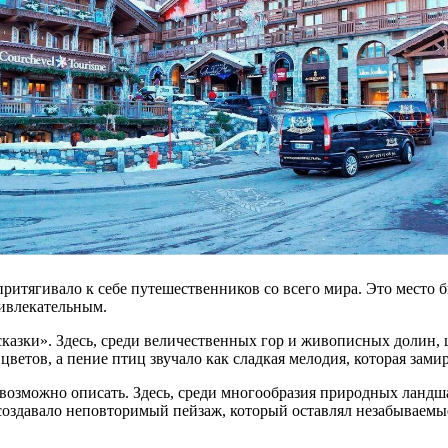
притягивало к себе путешественников со всего мира. Это место 
ривлекательным.
казки». Здесь, среди величественных гор и живописных долин, 
цветов, а пение птиц звучало как сладкая мелодия, которая зами
евозможно описать. Здесь, среди многообразия природных ланд
о создавало неповторимый пейзаж, который оставлял незабываем