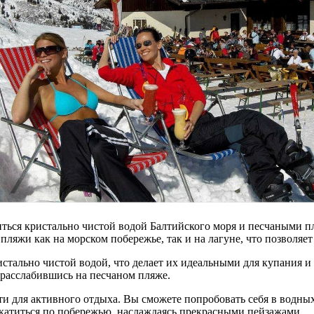
ться кристально чистой водой Балтийского моря и песчаными п
ляжи как на морском побережье, так и на лагуне, что позволяе
стально чистой водой, что делает их идеальными для купания и
 расслабившись на песчаном пляже.
для активного отдыха. Вы сможете попробовать себя в водных 
катиться по побережью, наслаждаясь прекрасными пейзажами.