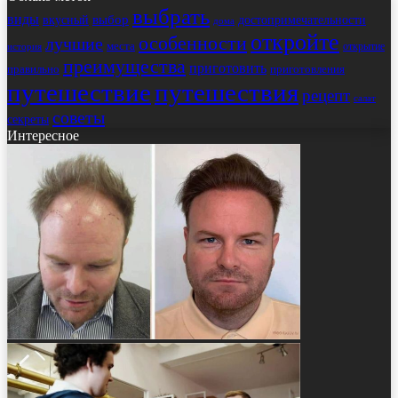
выбрать
виды
выбор
достопримечательности
вкусный
дома
откройте
особенности
лучшие
места
открытие
история
преимущества
приготовить
правильно
приготовления
путешествие
путешествия
рецепт
салат
советы
секреты
Интересное