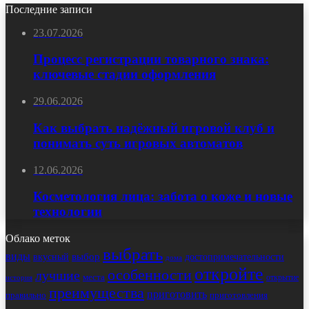
Последние записи
23.07.2026
Процесс регистрации товарного знака:
ключевые стадии оформления
29.06.2026
Как выбрать надёжный игровой клуб и
понимать суть игровых автоматов
12.06.2026
Косметология лица: забота о коже и новые
технологии
Облако меток
выбрать
виды
выбор
достопримечательности
вкусный
дома
откройте
особенности
лучшие
места
открытие
история
преимущества
приготовить
правильно
приготовления