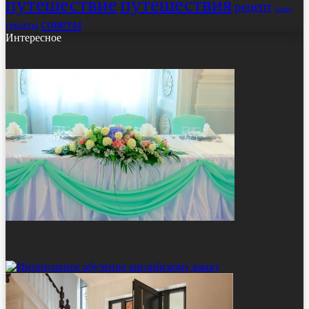
путешествие
путешествия
рецепт
салат
советы
секреты
Интересное