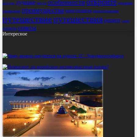
откройте
особенности
лучшие
места
открытие
история
преимущества
приготовить
правильно
приготовления
путешествие
путешествия
рецепт
салат
советы
секреты
Интересное