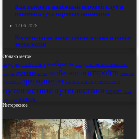
Как выбрать надёжный игровой клуб и
понимать суть игровых автоматов
12.06.2026
Косметология лица: забота о коже и новые
технологии
Облако меток
выбрать
виды
выбор
достопримечательности
вкусный
дома
откройте
особенности
лучшие
места
открытие
история
преимущества
приготовить
правильно
приготовления
путешествие
путешествия
рецепт
салат
советы
секреты
Интересное