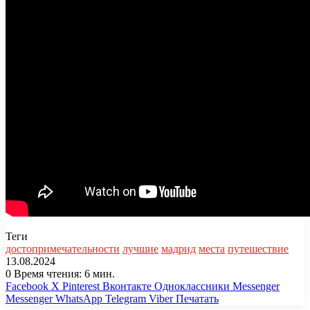
Теги
достопримечательности
лучшие
мадрид
места
путешествие
13.08.2024
0
Время чтения: 6 мин.
Facebook
X
Pinterest
Вконтакте
Одноклассники
Messenger
Messenger
WhatsApp
Telegram
Viber
Печатать