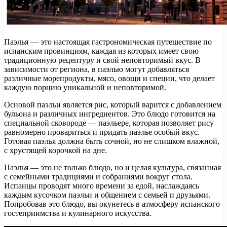
Паэлья — это настоящая гастрономическая путешествие по
испанским провинциям, каждая из которых имеет свою
традиционную рецептуру и свой неповторимый вкус. В
зависимости от региона, в паэлью могут добавляться
различные морепродукты, мясо, овощи и специи, что делает
каждую порцию уникальной и неповторимой.
Основой паэльи является рис, который варится с добавлением
бульона и различных ингредиентов. Это блюдо готовится на
специальной сковороде — паэльере, которая позволяет рису
равномерно провариться и придать паэлье особый вкус.
Готовая паэлья должна быть сочной, но не слишком влажной,
с хрустящей корочкой на дне.
Паэлья — это не только блюдо, но и целая культура, связанная
с семейными традициями и собраниями вокруг стола.
Испанцы проводят много времени за едой, наслаждаясь
каждым кусочком паэльи и общением с семьей и друзьями.
Попробовав это блюдо, вы окунетесь в атмосферу испанского
гостеприимства и кулинарного искусства.