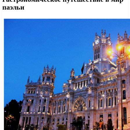
паэльи