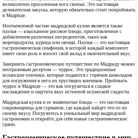
великолепно просоленная нога свиньи. Это настоящая
деликатесная закуска, которую обязательно стоит попробовать
в Мадриде.
Неотъемлемой частью мадридской кухни является также
паэлья — изысканное рисовое блюдо, приготовленное с
добавлением различных ингредиентов, таких как
морепродукты, курица или овощи. Паэлья — это настоящая
гастрономическая симфония, в которой каждый компонент
имеет свою роль и вносит свой вклад в окончательный вкус.
Завершить гастрономическое путешествие по Мадриду можно
неотразимым десертом — чуррос. Это традиционные
испанские пончики, которые подаются с горячим шоколадом
для погружения в него их хрустящих кончиков. Пробовать
чуррос в Мадриде — это как погрузиться в сладкое
наслаждение и ощутить вкус истинной испанской сладости.
Мадридская кухня и ее знаменитые блюда — это настоящая
сокровищница для гурманов, где каждый найдет что-то по
своему вкусу. Погрузитесь в уникальный мир мадридской
гастрономии и откройте для себя новые гастрономические
грани.
Гастрономическое путешествие в мир