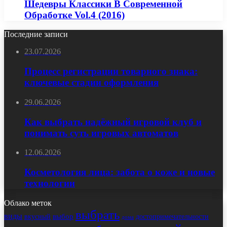
Шедевры Классики В Современной
Обработке Vol.4 (2016)
Последние записи
23.07.2026
Процесс регистрации товарного знака:
ключевые стадии оформления
29.06.2026
Как выбрать надёжный игровой клуб и
понимать суть игровых автоматов
12.06.2026
Косметология лица: забота о коже и новые
технологии
Облако меток
выбрать
виды
выбор
достопримечательности
вкусный
дома