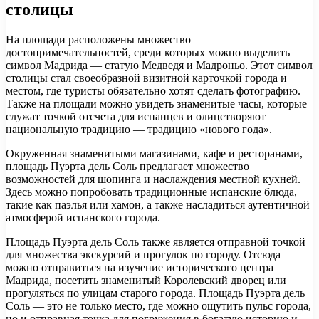
столицы
На площади расположены множество
достопримечательностей, среди которых можно выделить
символ Мадрида — статую Медведя и Мадроньо. Этот символ
столицы стал своеобразной визитной карточкой города и
местом, где туристы обязательно хотят сделать фотографию.
Также на площади можно увидеть знаменитые часы, которые
служат точкой отсчета для испанцев и олицетворяют
национальную традицию — традицию «нового года».
Окруженная знаменитыми магазинами, кафе и ресторанами,
площадь Пуэрта дель Соль предлагает множество
возможностей для шопинга и наслаждения местной кухней.
Здесь можно попробовать традиционные испанские блюда,
такие как паэлья или хамон, а также насладиться аутентичной
атмосферой испанского города.
Площадь Пуэрта дель Соль также является отправной точкой
для множества экскурсий и прогулок по городу. Отсюда
можно отправиться на изучение исторического центра
Мадрида, посетить знаменитый Королевский дворец или
прогуляться по улицам старого города. Площадь Пуэрта дель
Соль — это не только место, где можно ощутить пульс города,
но и отправная точка для погружения в богатую историю и