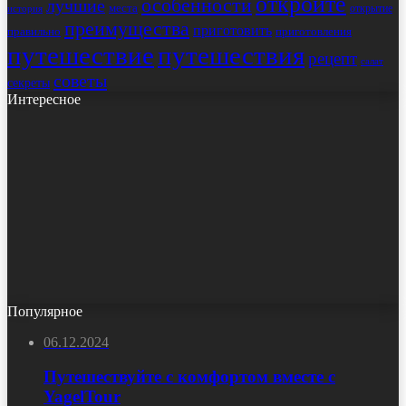
откройте
особенности
лучшие
места
открытие
история
преимущества
приготовить
правильно
приготовления
путешествие
путешествия
рецепт
салат
советы
секреты
Интересное
Популярное
06.12.2024
Путешествуйте с комфортом вместе с
YagelTour