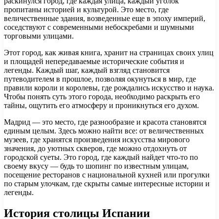
раскинулся город, где каждая улица, каждый уголок
пропитаны историей и культурой. Это место, где
величественные здания, возведенные еще в эпоху империй,
соседствуют с современными небоскребами и шумными
торговыми улицами.
Этот город, как живая книга, хранит на страницах своих улиц
и площадей непередаваемые исторические события и
легенды. Каждый шаг, каждый взгляд становится
путеводителем в прошлое, позволяя окунуться в мир, где
правили короли и королевы, где рождались искусство и наука.
Чтобы понять суть этого города, необходимо раскрыть его
тайны, ощутить его атмосферу и проникнуться его духом.
Мадрид — это место, где разнообразие и красота становятся
единым целым. Здесь можно найти все: от величественных
музеев, где хранятся произведения искусства мирового
значения, до уютных скверов, где можно отдохнуть от
городской суеты. Это город, где каждый найдет что-то по
своему вкусу — будь то шопинг по известным улицам,
посещение ресторанов с национальной кухней или прогулки
по старым улочкам, где скрыты самые интересные истории и
легенды.
История столицы Испании