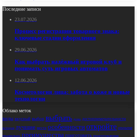
Последние записи
23.07.2026
Процесс регистрации товарного знака:
ключевые стадии оформления
29.06.2026
Как выбрать надёжный игровой клуб и
понимать суть игровых автоматов
12.06.2026
Косметология лица: забота о коже и новые
технологии
Облако меток
выбрать
виды
выбор
достопримечательности
вкусный
дома
откройте
особенности
лучшие
места
открытие
история
преимущества
приготовить
правильно
приготовления