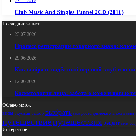
23.11.2016
Club Music And Singles Tunnel 2CD (2016)
Последние записи
23.07.2026
Процесс регистрации товарного знака: ключ
29.06.2026
Как выбрать надёжный игровой клуб и пони
12.06.2026
Косметология лица: забота о коже и новые т
Облако меток
выбрать
виды
выбор
достопримечательности
вкусный
истор
дома
путешествие
путешествия
рецепт
сек
салат
Интересное