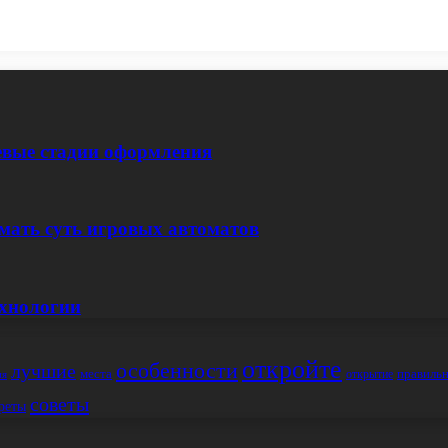
евые стадии оформления
мать суть игровых автоматов
ехнологии
откройте
особенности
лучшие
места
правиль
открытие
ия
советы
реты