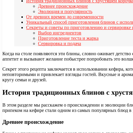
История традиционных блинов с хрустящей корочк
Древнее происхождение
Эволюция и популярность
От древних времен до современности
Уникальный способ приготовления блинов с испо
Секреты и советы по приготовлению и сервировк
Выбор ингредиентов
Приготовление теста и жарка
Сервировка и подача
Когда на столе появляются эти блины, словно оживает детст
аппетит и вызывают желание побыстрее попробовать это волшеб
Секрет этого рецепта заключается в использовании кефира, ко
неповторимыми и привлекает взгляды гостей. Вкусные и арома
кругу семьи и друзей.
История традиционных блинов с хрустя
В этом разделе мы расскажем о происхождении и эволюции блю
припеком на кефире стали одним из самых популярных блюд в 
Древнее происхождение