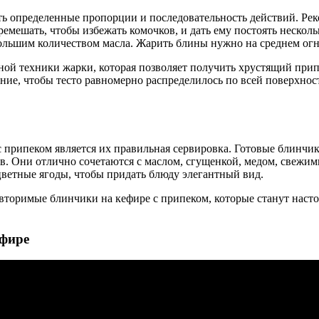
ть определенные пропорции и последовательность действий. Рек
перемешать, чтобы избежать комочков, и дать ему постоять неско
ольшим количеством масла. Жарить блины нужно на среднем огне
ой техники жарки, которая позволяет получить хрустящий припек
ние, чтобы тесто равномерно распределилось по всей поверхност
припеком является их правильная сервировка. Готовые блинчик
сов. Они отлично сочетаются с маслом, сгущенкой, медом, свеж
цветные ягоды, чтобы придать блюду элегантный вид.
овторимые блинчики на кефире с припеком, которые станут наст
ефире