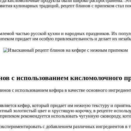
огда кисломолочные продукты были широко распространены. Это
азвития кулинарных традиций, рецепт блинов с припеком стал по
млемой частью русской кухни и народных праздников. Их попул
рипеком придает им особую привлекательность и делает их неза
нов с использованием кисломолочного п
линов с использованием кефира в качестве основного ингредиен
вляется кефир, который придает им нежную текстуру и приятн
тный золотистый цвет и хрустящую корочку, в рецепте использу
припеком рекомендуется использовать чугунную сковороду, кото
кспериментировать с добавлением различных ингредиентов в тес