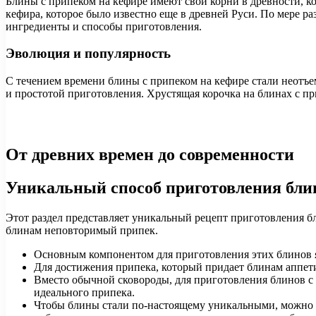
Блины с припеком на кефире имеют свои корни в древности, к
кефира, которое было известно еще в древней Руси. По мере р
ингредиенты и способы приготовления.
Эволюция и популярность
С течением времени блины с припеком на кефире стали неотъе
и простотой приготовления. Хрустящая корочка на блинах с п
От древних времен до современности
Уникальный способ приготовления бли
Этот раздел представляет уникальный рецепт приготовления б
блинам неповторимый припек.
Основным компонентом для приготовления этих блинов я
Для достижения припека, который придает блинам аппети
Вместо обычной сковороды, для приготовления блинов с 
идеального припека.
Чтобы блины стали по-настоящему уникальными, можно э