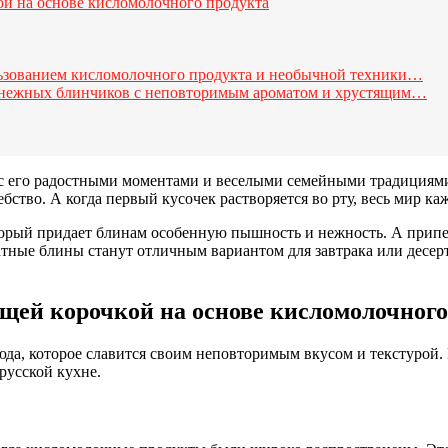
ой на основе кисломолочного продукта
льзованием кисломолочного продукта и необычной техники…
е нежных блинчиков с неповторимым ароматом и хрустящим…
во с его радостными моментами и веселыми семейными традиция
ство. А когда первый кусочек растворяется во рту, весь мир ка
торый придает блинам особенную пышность и нежность. А припек
тные блины станут отличным вариантом для завтрака или десерт
щей корочкой на основе кисломолочного
да, которое славится своим неповторимым вкусом и текстурой. 
русской кухне.