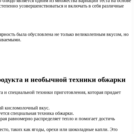
 блюдо является одним из множества вариаций теста на основе
степенно усовершенствоваться и включать в себя различные
ярность была обусловлена не только великолепным вкусом, но
бываемыми.
родукта и необычной техники обжарки
та и специальной техники приготовления, которая придает
ый кисломолочный вкус.
ется специальная техника обжарки.
рая равномерно распределяет тепло и помогает достичь
то, таких как ягоды, орехи или шоколадные капли. Это