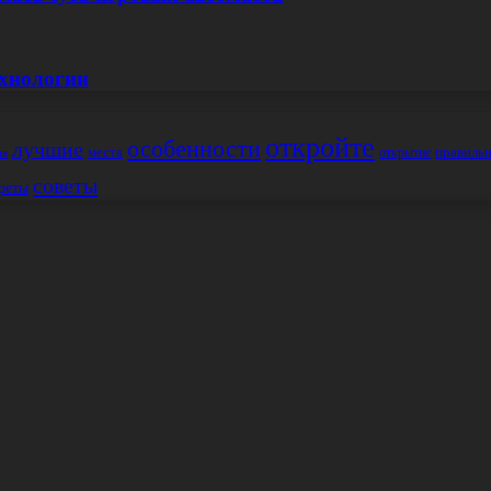
ехнологии
откройте
особенности
лучшие
места
правиль
открытие
ия
советы
реты