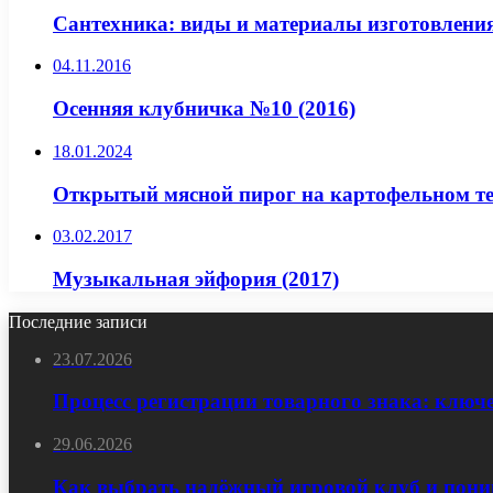
Сантехника: виды и материалы изготовлени
04.11.2016
Осенняя клубничка №10 (2016)
18.01.2024
Открытый мясной пирог на картофельном те
03.02.2017
Музыкальная эйфория (2017)
Последние записи
23.07.2026
Процесс регистрации товарного знака: ключ
29.06.2026
Как выбрать надёжный игровой клуб и пони