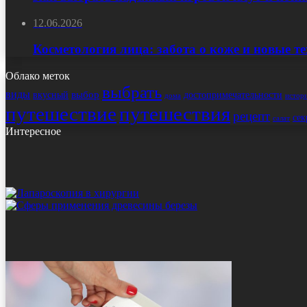
12.06.2026
Косметология лица: забота о коже и новые т
Облако меток
выбрать
виды
выбор
достопримечательности
вкусный
истор
дома
путешествие
путешествия
рецепт
сек
салат
Интересное