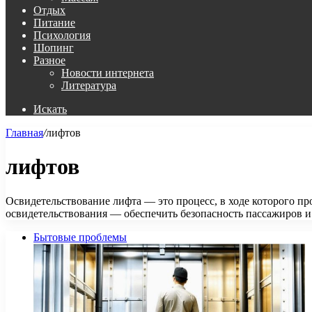
Отдых
Питание
Психология
Шопинг
Разное
Новости интернета
Литература
Искать
Главная
/
лифтов
лифтов
Освидетельствование лифта — это процесс, в ходе которого пр
освидетельствования — обеспечить безопасность пассажиров 
Бытовые проблемы