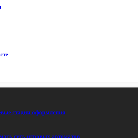
я
сте
евые стадии оформления
мать суть игровых автоматов