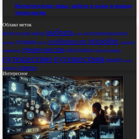
Косметология лица: забота о коже и новые
технологии
Облако меток
выбрать
виды
выбор
достопримечательности
вкусный
дома
откройте
особенности
лучшие
места
открытие
история
преимущества
приготовить
правильно
приготовления
путешествие
путешествия
рецепт
салат
советы
секреты
Интересное