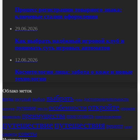
Процесс регистрации товарного знака:
ключевые стадии оформления
29.06.2026
Как выбрать надёжный игровой клуб и
понимать суть игровых автоматов
12.06.2026
Косметология лица: забота о коже и новые
технологии
Облако меток
выбрать
виды
выбор
достопримечательности
вкусный
дома
откройте
особенности
лучшие
места
открытие
история
преимущества
приготовить
правильно
приготовления
путешествие
путешествия
рецепт
салат
советы
секреты
Интересное