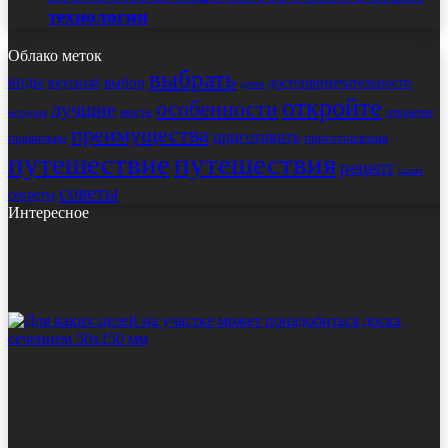
технологии
Облако меток
выбрать
виды
выбор
достопримечательности
вкусный
дома
откройте
особенности
лучшие
места
открытие
история
преимущества
приготовить
правильно
приготовления
путешествие
путешествия
рецепт
салат
советы
секреты
Интересное