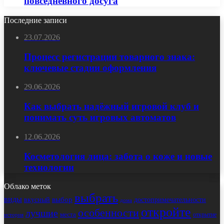
повседневного досуга
Последние записи
23.07.2026
Процесс регистрации товарного знака:
ключевые стадии оформления
29.06.2026
Как выбрать надёжный игровой клуб и
понимать суть игровых автоматов
12.06.2026
Косметология лица: забота о коже и новые
технологии
Облако меток
выбрать
виды
выбор
достопримечательности
вкусный
дома
откройте
особенности
лучшие
места
открытие
история