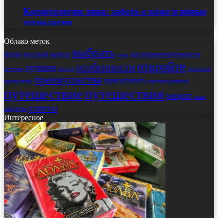
Косметология лица: забота о коже и новые
технологии
Облако меток
выбрать
виды
выбор
достопримечательности
вкусный
дома
откройте
особенности
лучшие
места
открытие
история
преимущества
приготовить
правильно
приготовления
путешествие
путешествия
рецепт
салат
советы
секреты
Интересное