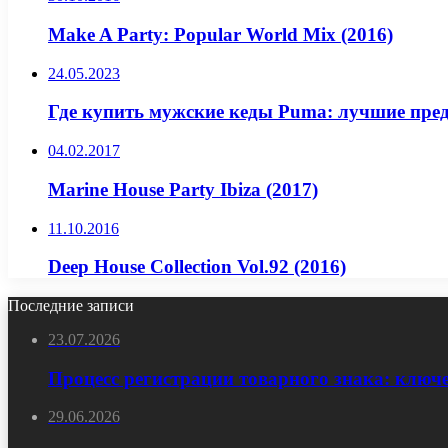
Make A Party: Popular World Mix (2016)
24.05.2023
Где купить мужские кеды Puma: лучшие пре
04.02.2017
Marine House Party Ibiza (2017)
11.10.2016
Deep House Collection Vol.92 (2016)
Последние записи
23.07.2026
Процесс регистрации товарного знака: ключ
29.06.2026