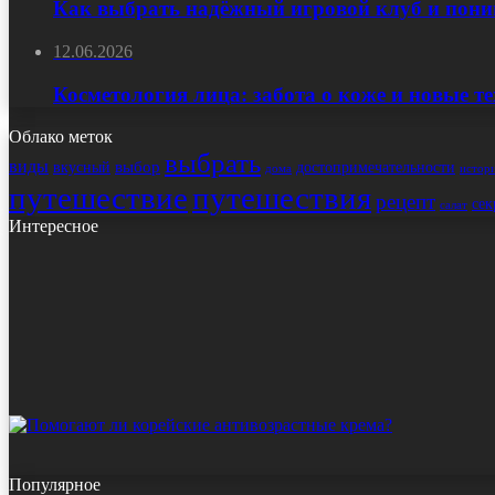
Как выбрать надёжный игровой клуб и пони
12.06.2026
Косметология лица: забота о коже и новые т
Облако меток
выбрать
виды
выбор
достопримечательности
вкусный
истор
дома
путешествие
путешествия
рецепт
сек
салат
Интересное
Популярное