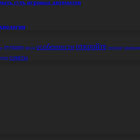
мать суть игровых автоматов
ехнологии
откройте
особенности
лучшие
места
правиль
открытие
ия
советы
реты