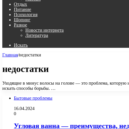
Отдых
Питание
Психология
Шопинг
Разное
Новости интернета
Литература
Искать
Главная
/
недостатки
недостатки
Уходящие в минус волосы на голове — это проблема, которую 
искать способы борьбы. …
Бытовые проблемы
16.04.2024
0
Угловая ванна — преимущества, нед