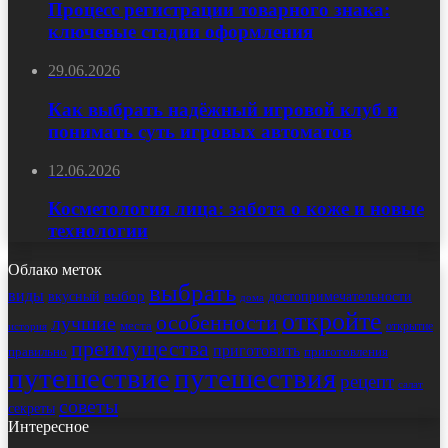
Процесс регистрации товарного знака:
ключевые стадии оформления
29.06.2026
Как выбрать надёжный игровой клуб и
понимать суть игровых автоматов
12.06.2026
Косметология лица: забота о коже и новые
технологии
Облако меток
выбрать
виды
выбор
достопримечательности
вкусный
дома
откройте
особенности
лучшие
места
открытие
история
преимущества
приготовить
правильно
приготовления
путешествие
путешествия
рецепт
салат
советы
секреты
Интересное